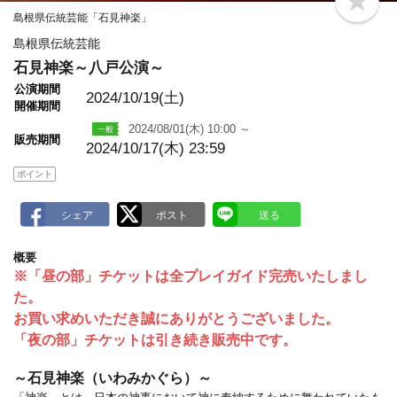
b
島根県伝統芸能「石見神楽」
o
o
島根県伝統芸能
k
m
石見神楽～八戸公演～
a
r
公演期間
2024/10/19(土)
k
開催期間
2024/08/01(木) 10:00 ～
販売期間
2024/10/17(木) 23:59
ポイント
概要
※「昼の部」チケットは全プレイガイド完売いたしまし
た。
お買い求めいただき誠にありがとうございました。
「夜の部」チケットは引き続き販売中です。
～石見神楽（いわみかぐら）～