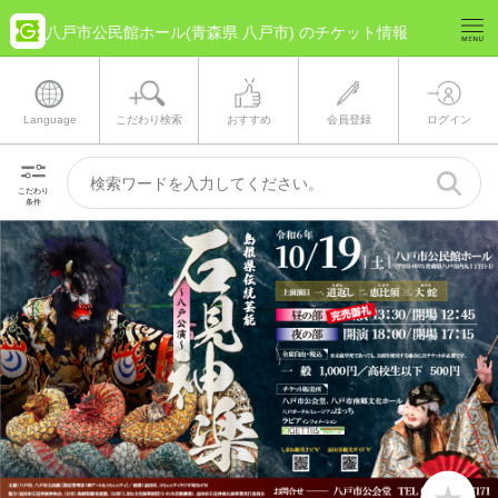
八戸市公民館ホール(青森県 八戸市) のチケット情報
Language
こだわり検索
おすすめ
会員登録
ログイン
こだわり
条件