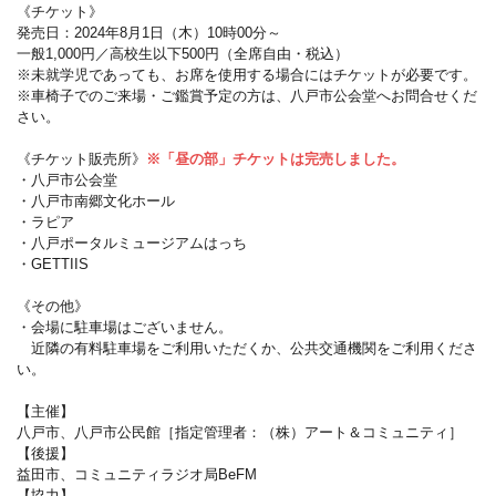
《チケット》
発売日：2024年8月1日（木）10時00分～
一般1,000円／高校生以下500円（全席自由・税込）
※未就学児であっても、お席を使用する場合にはチケットが必要です。
※車椅子でのご来場・ご鑑賞予定の方は、八戸市公会堂へお問合せくだ
さい。
《チケット販売所》
※「昼の部」チケットは完売しました。
・八戸市公会堂
・八戸市南郷文化ホール
・ラピア
・八戸ポータルミュージアムはっち
・GETTIIS
《その他》
・会場に駐車場はございません。
近隣の有料駐車場をご利用いただくか、公共交通機関をご利用くださ
い。
【主催】
八戸市、八戸市公民館［指定管理者：（株）アート＆コミュニティ］
【後援】
益田市、コミュニティラジオ局BeFM
【協力】