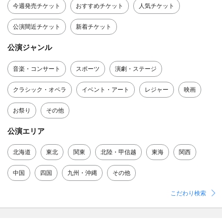
今週発売チケット
おすすめチケット
人気チケット
公演間近チケット
新着チケット
公演ジャンル
音楽・コンサート
スポーツ
演劇・ステージ
クラシック・オペラ
イベント・アート
レジャー
映画
お祭り
その他
公演エリア
北海道
東北
関東
北陸・甲信越
東海
関西
中国
四国
九州・沖縄
その他
こだわり検索