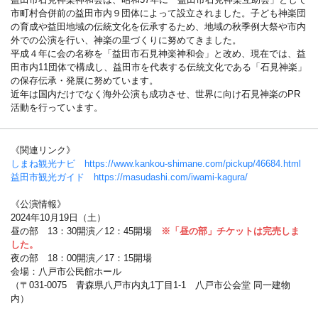
市町村合併前の益田市内９団体によって設立されました。子ども神楽団
の育成や益田地域の伝統文化を伝承するため、地域の秋季例大祭や市内
外での公演を行い、神楽の里づくりに努めてきました。
平成４年に会の名称を「益田市石見神楽神和会」と改め、現在では、益
田市内11団体で構成し、益田市を代表する伝統文化である「石見神楽」
の保存伝承・発展に努めています。
近年は国内だけでなく海外公演も成功させ、世界に向け石見神楽のPR
活動を行っています。
《関連リンク》
しまね観光ナビ https://www.kankou-shimane.com/pickup/46684.html
益田市観光ガイド https://masudashi.com/iwami-kagura/
《公演情報》
2024年10月19日（土）
昼の部 13：30開演／12：45開場
※「昼の部」チケットは完売しま
した。
夜の部 18：00開演／17：15開場
会場：八戸市公民館ホール
（〒031-0075 青森県八戸市内丸1丁目1-1 八戸市公会堂 同一建物
内）