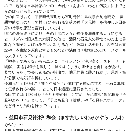
「神楽」とは、日本の神事において神に奉納するために舞われていたも
ので、起源は日本神話の中の「天岩戸（あまのいわと）伝説」にまでさ
かのぼるとも言われています。
その由来は古く、平安時代末期から室町時代に島根県石見地域で、 農
耕神的なものとして村々に祀られる集落の神「大元神」を信仰した田楽
系の行事が原型と言われています。
明治の法律改正により、その土地の人々が神楽を演舞するようになる
と、リズムは旧来型の六調子の他に、活発な石見人の気性そのままに勇
壮な八調子とよばれるテンポになるなど、改革も活発化し、現在は古事
記や日本書紀を原典とするものなどの演目は30数種にのぼり、スケール
も大きくなっています。
「神事」でありながらもエンターテインメント性が高く、ストーリーも
明解。 舞もお囃子も激しく、胸のすくような爽快さと勇壮さがあり、
見ているだけで楽しめるのが特徴で、地元住民に愛され続け、県外・海
外公演でも好評を博しています。
令和元年5月20日に「神々や鬼たちが躍動する神話の世界 ～石見地域
で伝承される神楽～」として日本遺産に登録されました。
益田市では5月20日を「石見神楽の日」と定め、その前後1週間程を「石
見神楽WEEK」として、「子ども見守り活動」や「石見神楽ウォーク」
など様々な活動を行っています。
～益田市石見神楽神和会（ますだし いわみかぐら しんわ
かい）～
益田市石見神楽神和会は、昭和57年に「益田市石見神楽互助会」として