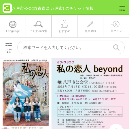
八戸市公会堂(青森県 八戸市) のチケット情報
Language
こだわり検索
おすすめ
会員登録
ログイン
こだわり
条件