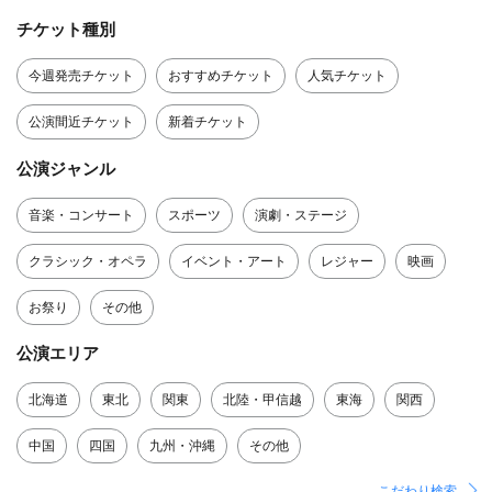
チケット種別
今週発売チケット
おすすめチケット
人気チケット
公演間近チケット
新着チケット
公演ジャンル
音楽・コンサート
スポーツ
演劇・ステージ
クラシック・オペラ
イベント・アート
レジャー
映画
お祭り
その他
公演エリア
北海道
東北
関東
北陸・甲信越
東海
関西
中国
四国
九州・沖縄
その他
こだわり検索