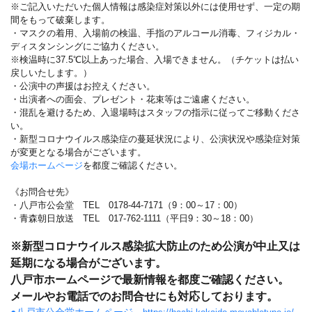
※ご記入いただいた個人情報は感染症対策以外には使用せず、一定の期
間をもって破棄します。
・マスクの着用、入場前の検温、手指のアルコール消毒、フィジカル・
ディスタンシングにご協力ください。
※検温時に37.5℃以上あった場合、入場できません。（チケットは払い
戻しいたします。）
・公演中の声援はお控えください。
・出演者への面会、プレゼント・花束等はご遠慮ください。
・混乱を避けるため、入退場時はスタッフの指示に従ってご移動くださ
い。
・新型コロナウイルス感染症の蔓延状況により、公演状況や感染症対策
が変更となる場合がございます。
会場ホームページ
を都度ご確認ください。
《お問合せ先》
・八戸市公会堂 TEL 0178-44-7171（9：00～17：00）
・青森朝日放送 TEL 017-762-1111（平日9：30～18：00）
※新型コロナウイルス感染拡大防止のため公演が中止又は
延期になる場合がございます。
八戸市ホームページで最新情報を都度ご確認ください。
メールやお電話でのお問合せにも対応しております。
●八戸市公会堂ホームページ