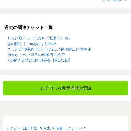
過去の関連チケット一覧
わらび座ミュージカル「北斎マンガ」
志の輔らくごinあおもり2026
こっただ面接あるわげァねェ／井伏鱒二放屁事件
伊奈かっぺい13日の金曜日 in八戸
FUNKY STADIUM 発表会【REAL18】
ログイン/無料会員登録
チケット GETTIIS
>
東北
>
演劇・ステージ
>