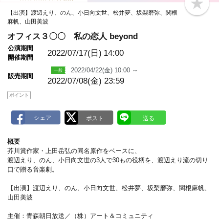
b
【出演】渡辺えり、のん、小日向文世、松井夢、坂梨磨弥、関根
o
麻帆、山田美波
o
k
オフィス３〇〇 私の恋人 beyond
m
a
公演期間
r
2022/07/17(日)
14:00
開催期間
k
2022/04/22(金) 10:00 ～
販売期間
2022/07/08(金) 23:59
ポイント
概要
芥川賞作家・上田岳弘の同名原作をベースに、
渡辺えり、のん、小日向文世の3人で30もの役柄を、渡辺えり流の切り
口で贈る音楽劇。
【出演】渡辺えり、のん、小日向文世、松井夢、坂梨磨弥、関根麻帆、
山田美波
主催：青森朝日放送／（株）アート＆コミュニティ