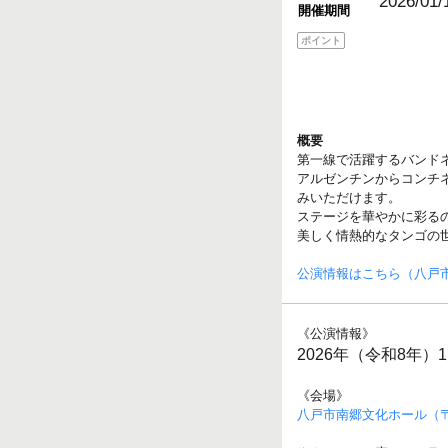
2026/01/
開催期間
ポイント
概要
第一線で活躍するバンド
アルゼンチンからコンチ
みいただけます。
ステージを華やかに彩る
美しく情熱的なタンゴの
公演情報はこちら（八戸
《公演情報》
2026年（令和8年）
《会場》
八戸市南郷文化ホール（〒0