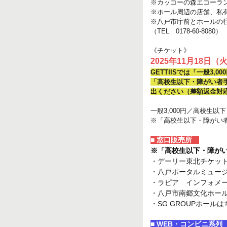
※カッコーの森エコーラ
※ホール周辺の店舗、私
※八戸市庁前とホールの
（TEL 0178-60-8080）
《チケット》
2025年11月18日
GETTIISでは「一般3,
「高校生以下・障がい者
出ください（差額返金対
一般3,000円／高校生以
※「高校生以下・障がい
■ 窓口販売所
※「高校生以下・障が
・デーリー東北チケッ
・八戸ポータルミュー
・ラピア インフォメ
・八戸市南郷文化ホー
・SG GROUPホール
■ WEB・コンビニ系