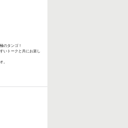
r
k
極のタンゴ！
すいトークと共にお楽し
オ。