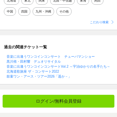
北海道
東北
関東
北陸・甲信越
東海
関西
中国
四国
九州・沖縄
その他
こだわり検索
過去の関連チケット一覧
音楽に出逢うワンコインコンサート チューバマンショー
黒川侑・田村響 デュオリサイタル
音楽に出逢うワンコインコンサートVol.2 ～宇治ゆかりの名手たち～
北海道歌旅座 ザ・コンサート2022
鼓童ワン・アース・ツアー2026「遥か－」
ログイン/無料会員登録