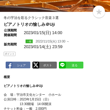
b
o
冬の宇治を彩るクラシック音楽３選
o
ピアノトリオの愉しみ＠Uji
k
m
公演期間
a
2023/01/15(日)
14:00
開催期間
r
k
2022/11/15(火) 13:00 ～
販売期間
2023/01/14(土) 23:59
ポイント
概要
ピアノトリオの愉しみ＠Uji
会 場：宇治市文化センター 小ホール
公演日時：2023年1月15日（日）
13:30開場 14:00開演
チケット料金：一般 2,000円