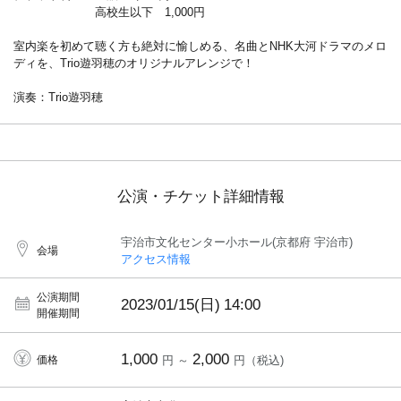
高校生以下 1,000円
室内楽を初めて聴く方も絶対に愉しめる、名曲とNHK大河ドラマのメロ
ディを、Trio遊羽穂のオリジナルアレンジで！
演奏：Trio遊羽穂
公演・チケット詳細情報
宇治市文化センター小ホール(京都府 宇治市)
会場
アクセス情報
公演期間
2023/01/15(日)
14:00
開催期間
1,000
2,000
価格
円 ～
円（税込)