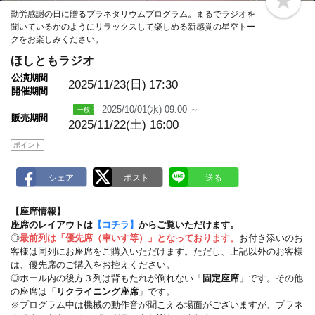
b
勤労感謝の日に贈るプラネタリウムプログラム。まるでラジオを
o
聞いているかのようにリラックスして楽しめる新感覚の星空トー
o
k
クをお楽しみください。
m
a
ほしともラジオ
r
公演期間
k
2025/11/23(日)
17:30
開催期間
2025/10/01(水) 09:00 ～
販売期間
2025/11/22(土) 16:00
ポイント
【座席情報】
座席のレイアウトは
【コチラ】
からご覧いただけます。
◎
最前列は「優先席（車いす等）」となっております。
お付き添いのお
客様は同列にお座席をご購入いただけます。ただし、上記以外のお客様
は、優先席のご購入をお控えください。
◎ホール内の後方３列は背もたれが倒れない「
固定座席
」です。その他
の座席は「
リクライニング座席
」です。
※プログラム中は機械の動作音が聞こえる場面がございますが、プラネ