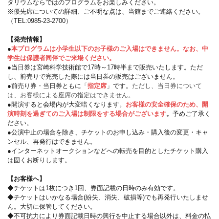
タリウムならではのプログラムをお楽しみください。
※優先席についての詳細、ご不明な点は、当館までご連絡ください。
（TEL:0985-23-2700）
【発売情報】
●
本プログラムは小学生以下のお子様のご入場はできません。なお、中
学生は保護者同伴でご来場ください。
●当日券は宮崎科学技術館で17時～17時半まで販売いたします。ただ
し、前売りで完売した際には当日券の販売はございません。
●前売り券・当日券ともに「
指定席
」です。
ただし、当日券について
は、お客様による座席の指定はできません。
●開演すると会場内が大変暗くなります。
お客様の安全確保のため、開
演時刻を過ぎてのご入場は制限をする場合がございます
。
予めご了承く
ださい。
●公演中止の場合を除き、チケットのお申し込み・購入後の変更・キャ
ンセル、再発行はできません。
●インターネットオークションなどへの転売を目的としたチケット購入
は固くお断りします。
【お客様へ】
◆チケットは1枚につき1回、券面記載の日時のみ有効です。
◆チケットはいかなる場合(紛失、消失、破損等)でも再発行いたしませ
ん。大切に保管してください。
◆不可抗力により券面記載日時の興行を中止する場合以外は、料金の払