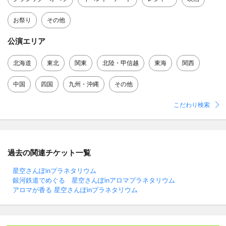
お祭り
その他
公演エリア
北海道
東北
関東
北陸・甲信越
東海
関西
中国
四国
九州・沖縄
その他
こだわり検索
過去の関連チケット一覧
星空さんぽinプラネタリウム
銀河鉄道でめぐる 星空さんぽinアロマプラネタリウム
アロマが香る 星空さんぽinプラネタリウム