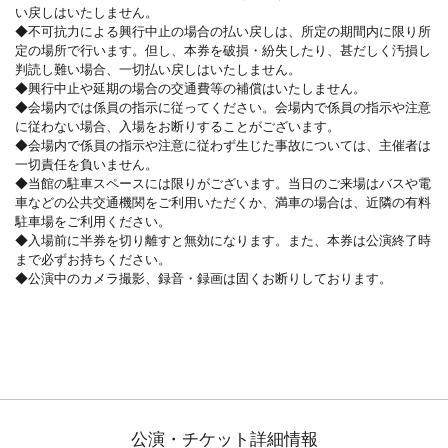
い戻しはいたしません。
◆不可抗力による興行中止の場合の払い戻しは、所定の期間内に限り所
定の場所で行います。但し、本券を破損・紛失したり、甚だしく汚損し
判読し難い場合、一切払い戻しはいたしません。
◆興行中止や延期の場合の交通費等の補償はいたしません。
◆会場内では係員の指示に従ってください。会場内で係員の指示や注意
に従わない場合、入場をお断りすることがございます。
◆会場内で係員の指示や注意に従わず生じた事故については、主催者は
一切責任を負いません。
◆当館の駐車スペースには限りがございます。当日のご来場はバスや電
車などの公共交通機関をご利用いただくか、満車の場合は、近隣の有料
駐車場をご利用ください。
◆入場前に半券を切り離すと無効になります。また、本券は公演終了時
まで必ずお持ちください。
◆公演中のカメラ撮影、録音・録画は固くお断りしております。
公演・チケット詳細情報