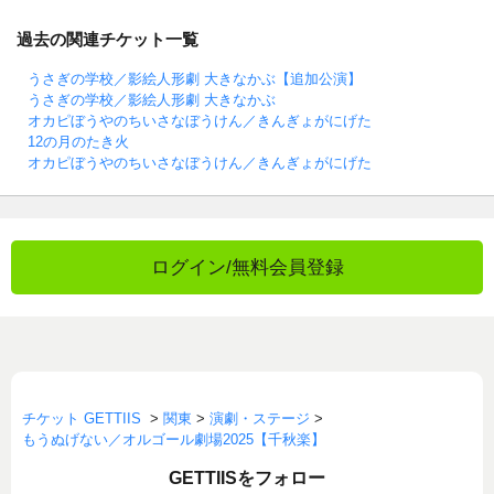
過去の関連チケット一覧
うさぎの学校／影絵人形劇 大きなかぶ【追加公演】
うさぎの学校／影絵人形劇 大きなかぶ
オカピぼうやのちいさなぼうけん／きんぎょがにげた
12の月のたき火
オカピぼうやのちいさなぼうけん／きんぎょがにげた
ログイン/無料会員登録
チケット GETTIIS
>
関東
>
演劇・ステージ
>
もうぬげない／オルゴール劇場2025【千秋楽】
GETTIISをフォロー