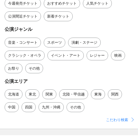
今週発売チケット
おすすめチケット
人気チケット
公演間近チケット
新着チケット
公演ジャンル
音楽・コンサート
スポーツ
演劇・ステージ
クラシック・オペラ
イベント・アート
レジャー
映画
お祭り
その他
公演エリア
北海道
東北
関東
北陸・甲信越
東海
関西
中国
四国
九州・沖縄
その他
こだわり検索