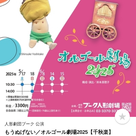
b
o
人形劇団プーク 公演
o
もうぬげない／オルゴール劇場2025【千秋楽】
k