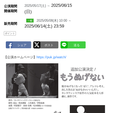
m
a
2025/06/15
2025/05/17(土) ～
公演期間
r
開催期間
(日)
k
2025/05/08(木) 10:00 ～
販売期間
2025/06/14(土) 23:59
ポイント
【公演ホームページ】
https://puk.jp/watch/