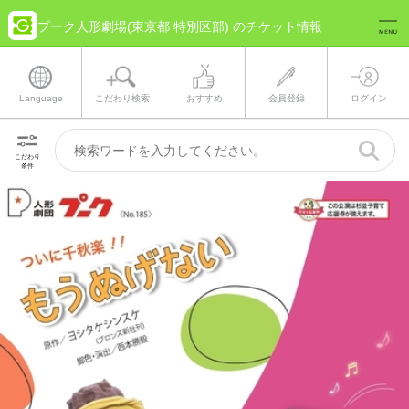
プーク人形劇場(東京都 特別区部) のチケット情報
Language
こだわり検索
おすすめ
会員登録
ログイン
こだわり
条件