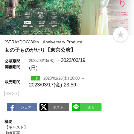
b
o
“STRAYDOG”30th Anniversary Produce
o
女の子ものがたり【東京公演】
k
m
a
2023/03/19
2023/03/15(水) ～
公演期間
r
開催期間
(日)
k
2023/01/28(土) 10:00 ～
販売期間
2023/03/17(金) 23:59
ポイント
概要
【キャスト】
山崎真実