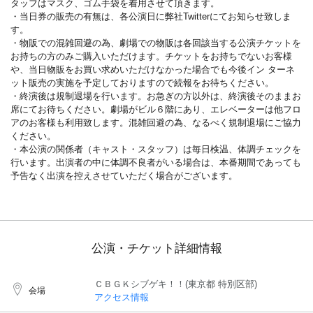
タッフはマスク、ゴム手袋を着用させて頂きます。
・当日券の販売の有無は、各公演日に弊社Twitterにてお知らせ致しま
す。
・物販での混雑回避の為、劇場での物販は各回該当する公演チケットを
お持ちの方のみご購入いただけます。チケットをお持ちでないお客様
や、当日物販をお買い求めいただけなかった場合でも今後イン ターネ
ット販売の実施を予定しておりますので続報をお待ちください。
・終演後は規制退場を行います。お急ぎの方以外は、終演後そのままお
席にてお待ちください。劇場がビル６階にあり、エレベーターは他フロ
アのお客様も利用致します。混雑回避の為、なるべく規制退場にご協力
ください。
・本公演の関係者（キャスト・スタッフ）は毎日検温、体調チェックを
行います。出演者の中に体調不良者がいる場合は、本番期間であっても
予告なく出演を控えさせていただく場合がございます。
公演・チケット詳細情報
ＣＢＧＫシブゲキ！！(東京都 特別区部)
会場
アクセス情報