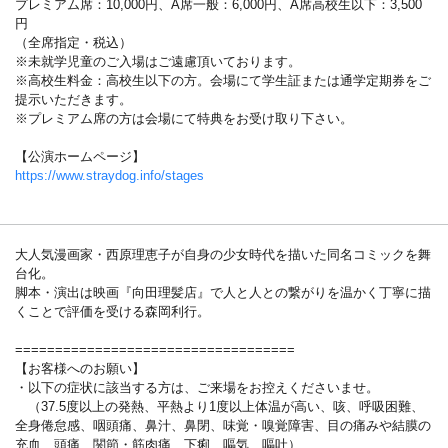
プレミアム席：10,000円、A席一般：6,000円、A席高校生以下：3,500
円
（全席指定・税込）
※未就学児童のご入場はご遠慮頂いております。
※高校生料金：高校生以下の方。会場にて学生証または通学定期券をご
提示いただきます。
※プレミアム席の方は会場にて特典をお受け取り下さい。
【公演ホームページ】
https://www.straydog.info/stages
大人気漫画家・西原理恵子が自身の少女時代を描いた同名コミックを舞
台化。
脚本・演出は映画『向田理髪店』で人と人との繋がりを温かく丁寧に描
くことで評価を受ける森岡利行。
===================================
【お客様へのお願い】
・以下の症状に該当する方は、ご来場をお控えくださいませ。
（37.5度以上の発熱、平熱より1度以上体温が高い、咳、呼吸困難、
全身倦怠感、咽頭痛、鼻汁、鼻閉、味覚・嗅覚障害、目の痛みや結膜の
充血、頭痛、関節・筋肉痛、下痢、嘔気、嘔吐）