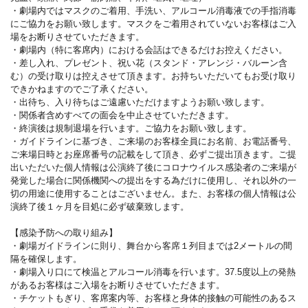
・劇場内ではマスクのご着用、手洗い、アルコール消毒液での手指消毒
にご協力をお願い致します。マスクをご着用されていないお客様はご入
場をお断りさせていただきます。
・劇場内（特に客席内）における会話はできるだけお控えください。
・差し入れ、プレゼント、祝い花（スタンド・アレンジ・バルーン含
む）の受け取りは控えさせて頂きます。お持ちいただいてもお受け取り
できかねますのでご了承ください。
・出待ち、入り待ちはご遠慮いただけますようお願い致します。
・関係者含めすべての面会を中止させていただきます。
・終演後は規制退場を行います。ご協力をお願い致します。
・ガイドラインに基づき、ご来場のお客様全員にお名前、お電話番号、
ご来場日時とお座席番号の記載をして頂き、必ずご提出頂きます。ご提
出いただいた個人情報は公演終了後にコロナウイルス感染者のご来場が
発覚した場合に関係機関への提出をする為だけに使用し、それ以外の一
切の用途に使用することはございません。また、お客様の個人情報は公
演終了後１ヶ月を目処に必ず破棄致します。
【感染予防への取り組み】
・劇場ガイドラインに則り、舞台から客席１列目までは2メートルの間
隔を確保します。
・劇場入り口にて検温とアルコール消毒を行います。37.5度以上の発熱
があるお客様はご入場をお断りさせていただきます。
・チケットもぎり、客席案内等、お客様と身体的接触の可能性のあるス