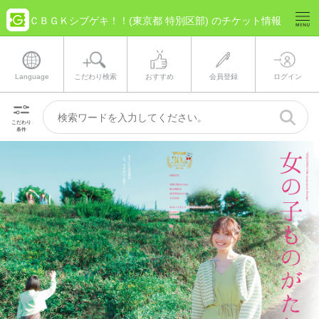
ＣＢＧＫシブゲキ！！(東京都 特別区部) のチケット情報
Language
こだわり検索
おすすめ
会員登録
ログイン
こだわり
条件