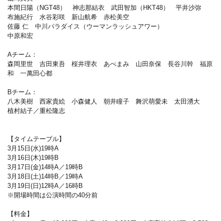
本間日陽（NGT48） 神志那結衣 武田智加（HKT48） 平井沙弥
布施紀行 水谷彩咲 新山航希 赤松美空
佐藤 仁 中川パラダイス（ウーマンラッシュアワー）
中原和宏
Aチーム：
森岡里世 吉田東吾 桜井理衣 あべまみ 山田奈保 長谷川幹 福原
和 一萬田心都
Bチーム：
八木美樹 西家貴絵 小森健人 朝井瞳子 舞沢萌愛未 太田湧大
植村結子／重松隆志
【タイムテーブル】
3月15日(水)19時A
3月16日(木)19時B
3月17日(金)14時A／19時B
3月18日(土)14時B／19時A
3月19日(日)12時A／16時B
※開場時間は公演時間の40分前
【料金】