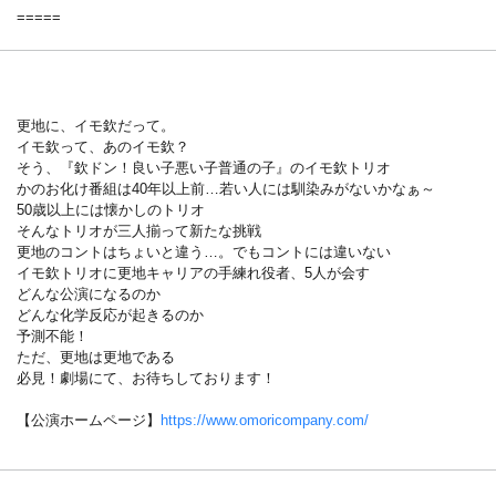
=====
更地に、イモ欽だって。
イモ欽って、あのイモ欽？
そう、『欽ドン！良い子悪い子普通の子』のイモ欽トリオ
かのお化け番組は40年以上前…若い人には馴染みがないかなぁ～
50歳以上には懐かしのトリオ
そんなトリオが三人揃って新たな挑戦
更地のコントはちょいと違う…。でもコントには違いない
イモ欽トリオに更地キャリアの手練れ役者、5人が会す
どんな公演になるのか
どんな化学反応が起きるのか
予測不能！
ただ、更地は更地である
必見！劇場にて、お待ちしております！
【公演ホームページ】
https://www.omoricompany.com/