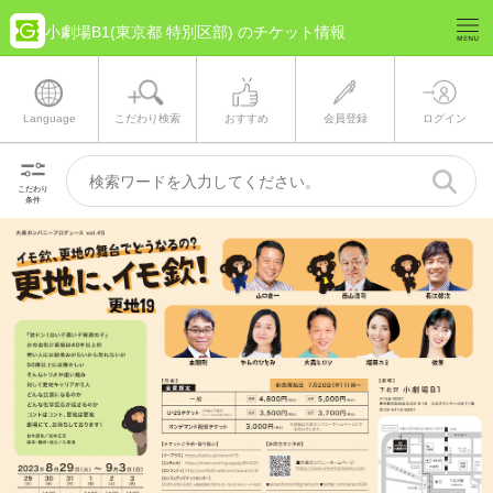
小劇場B1(東京都 特別区部) のチケット情報
Language
こだわり検索
おすすめ
会員登録
ログイン
こだわり
条件