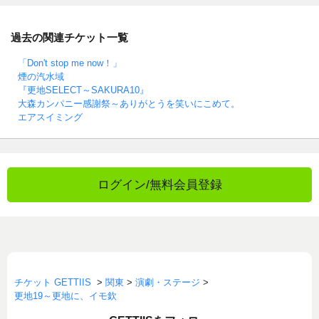
過去の関連チケット一覧
「Don't stop me now！」
煙の汽水域
『更地SELECT～SAKURA10』
大森カンパニー感謝祭～ありがとうを笑いにこめて。
エアスイミング
ログイン/無料会員登録
チケット GETTIIS
>
関東
>
演劇・ステージ
>
更地19～更地に、イモ欽