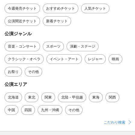
今週発売チケット
おすすめチケット
人気チケット
公演間近チケット
新着チケット
公演ジャンル
音楽・コンサート
スポーツ
演劇・ステージ
クラシック・オペラ
イベント・アート
レジャー
映画
お祭り
その他
公演エリア
北海道
東北
関東
北陸・甲信越
東海
関西
中国
四国
九州・沖縄
その他
こだわり検索