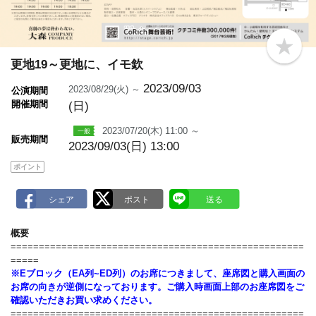
b
o
更地19～更地に、イモ欽
o
k
2023/09/03
2023/08/29(火) ～
公演期間
m
開催期間
(日)
a
r
k
2023/07/20(木) 11:00 ～
販売期間
2023/09/03(日) 13:00
ポイント
概要
====================================================
=====
※Eブロック（EA列~ED列）のお席につきまして、座席図と購入画面の
お席の向きが逆側になっております。ご購入時画面上部のお座席図をご
確認いただきお買い求めください。
====================================================