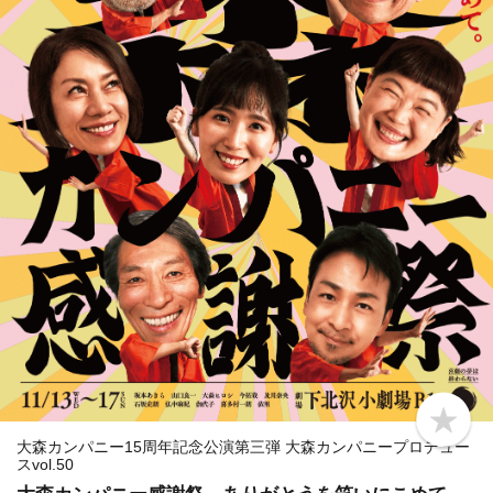
b
o
大森カンパニー15周年記念公演第三弾 大森カンパニープロデュー
o
スvol.50
k