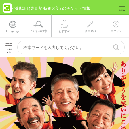
小劇場B1(東京都 特別区部) のチケット情報
Language
こだわり検索
おすすめ
会員登録
ログイン
こだわり
条件