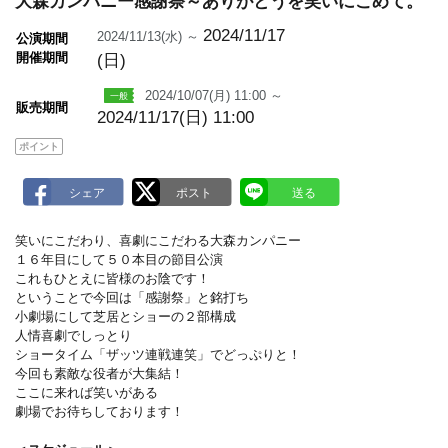
大森カンパニー感謝祭～ありがとうを笑いにこめて。
m
a
r
2024/11/17
2024/11/13(水) ～
公演期間
k
開催期間
(日)
2024/10/07(月) 11:00 ～
販売期間
2024/11/17(日) 11:00
ポイント
笑いにこだわり、喜劇にこだわる大森カンパニー
１６年目にして５０本目の節目公演
これもひとえに皆様のお陰です！
ということで今回は「感謝祭」と銘打ち
小劇場にして芝居とショーの２部構成
人情喜劇でしっとり
ショータイム「ザッツ連戦連笑」でどっぷりと！
今回も素敵な役者が大集結！
ここに来れば笑いがある
劇場でお待ちしております！