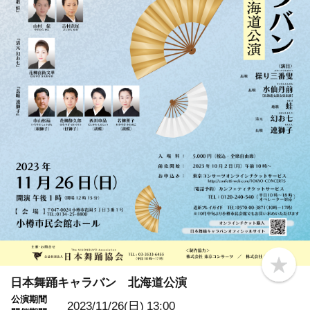
b
o
日本舞踊キャラバン 北海道公演
o
公演期間
k
2023/11/26(日)
13:00