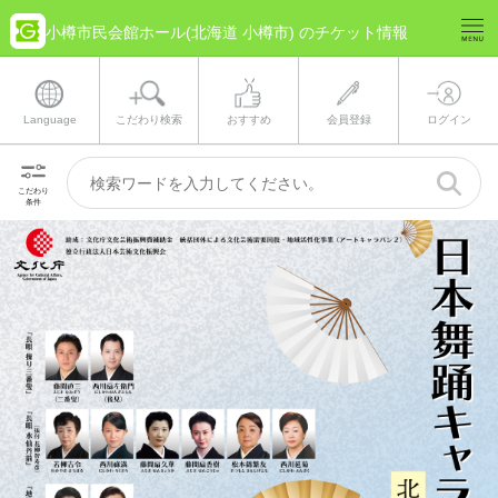
小樽市民会館ホール(北海道 小樽市) のチケット情報
Language
こだわり検索
おすすめ
会員登録
ログイン
こだわり
条件