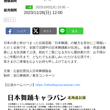
m
開催期間
a
2023/10/02(月) 10:00 ～
r
販売期間
k
2023/11/26(日) 12:00
ポイント
日本の美と粋がつまった伝統芸能「日本舞踊」の魅力を存分にご堪能い
ただく企画です。全国で活躍中の日本舞踊家が出演し、全曲・邦楽演奏
家による生演奏で上演。初めてご覧になる方から愛好家の方、お子様か
らご年配の方まで、どなたでもお楽しみいただける公演です。
皆さまのご来場を心よりお待ち申し上げております。
主催：公益社団法人日本舞踊協会
制作：谷口事務所／東京コンサーツ
【公演ホームページ】
https://nihonbuyoucaravan.com