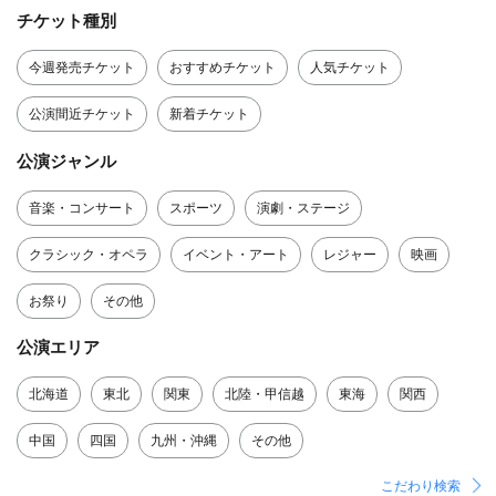
チケット種別
今週発売チケット
おすすめチケット
人気チケット
公演間近チケット
新着チケット
公演ジャンル
音楽・コンサート
スポーツ
演劇・ステージ
クラシック・オペラ
イベント・アート
レジャー
映画
お祭り
その他
公演エリア
北海道
東北
関東
北陸・甲信越
東海
関西
中国
四国
九州・沖縄
その他
こだわり検索