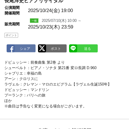
長尾洋史ピアノリサイタル
m
a
公演期間
r
2025/10/24(金)
19:00
開催期間
k
2025/07/10(木) 10:00 ～
販売期間
2025/10/23(木) 23:59
ポイント
ドビュッシー：前奏曲集 第2巻 より
シューベルト：ピアノ・ソナタ 第21番 変ロ長調 D.960
シャブリエ：幸福の島
アーン：クロリスに
ラヴェル：クレマン・マロのエピグラム【ラヴェル生誕150年】
ドビュッシー：マンドリン
プーランク：パリへの旅
ほか
※曲目は予告なく変更になる場合がございます。