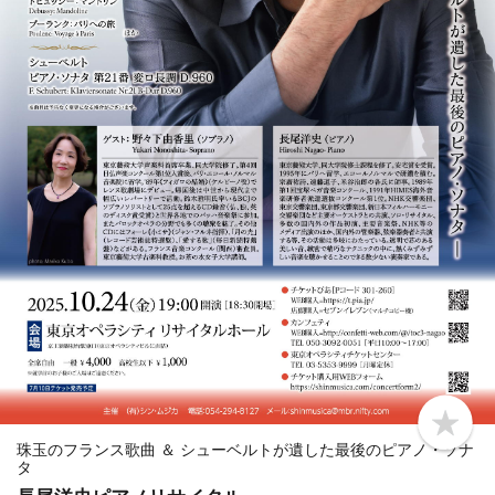
b
o
珠玉のフランス歌曲 ＆ シューベルトが遺した最後のピアノ・ソナ
o
タ
k