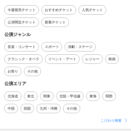
今週発売チケット
おすすめチケット
人気チケット
公演間近チケット
新着チケット
公演ジャンル
音楽・コンサート
スポーツ
演劇・ステージ
クラシック・オペラ
イベント・アート
レジャー
映画
お祭り
その他
公演エリア
北海道
東北
関東
北陸・甲信越
東海
関西
中国
四国
九州・沖縄
その他
こだわり検索