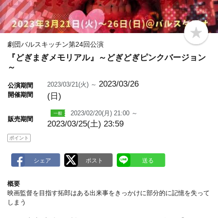
b
o
劇団バルスキッチン第24回公演
o
『どぎまぎメモリアル』～どぎどぎピンクバージョン
k
m
～
a
r
2023/03/26
2023/03/21(火) ～
公演期間
k
開催期間
(日)
2023/02/20(月) 21:00 ～
販売期間
2023/03/25(土) 23:59
ポイント
概要
映画監督を目指す拓郎はある出来事をきっかけに部分的に記憶を失って
しまう