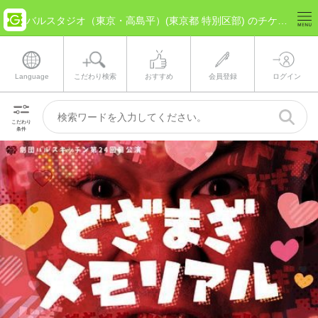
バルスタジオ（東京・高島平）(東京都 特別区部) のチケット情報
Language
こだわり検索
おすすめ
会員登録
ログイン
こだわり
条件