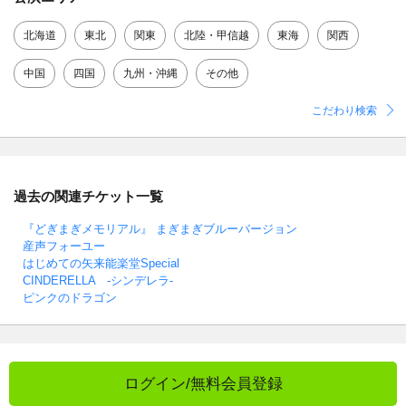
北海道
東北
関東
北陸・甲信越
東海
関西
中国
四国
九州・沖縄
その他
こだわり検索
過去の関連チケット一覧
『どぎまぎメモリアル』 まぎまぎブルーバージョン
産声フォーユー
はじめての矢来能楽堂Special
CINDERELLA -シンデレラ-
ピンクのドラゴン
ログイン/無料会員登録