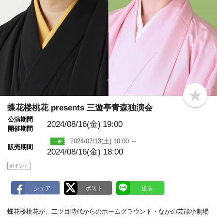
b
o
蝶花楼桃花 presents 三遊亭青森独演会
o
公演期間
k
2024/08/16(金)
19:00
m
開催期間
a
2024/07/13(土) 10:00 ～
r
販売期間
k
2024/08/16(金) 18:00
ポイント
蝶花楼桃花が、二ツ目時代からのホームグラウンド・なかの芸能小劇場