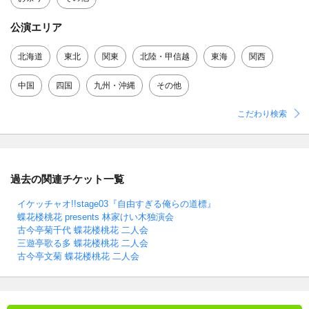
公演エリア
北海道
東北
関東
北陸・甲信越
東海
関西
中国
四国
九州・沖縄
その他
こだわり検索
過去の関連チケット一覧
イケッチャオ!!stage03『自由すぎる俺らの道標』
蝶花楼桃花 presents 林家けい木独演会
古今亭菊千代 蝶花楼桃花 二人会
三遊亭歌る多 蝶花楼桃花 二人会
古今亭文菊 蝶花楼桃花 二人会