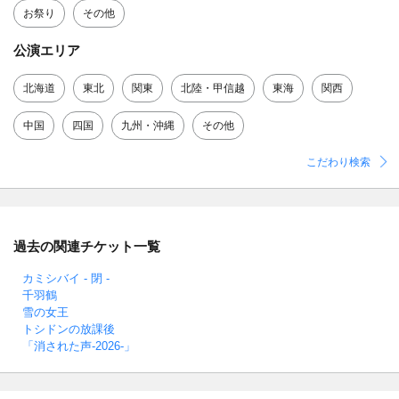
お祭り
その他
公演エリア
北海道
東北
関東
北陸・甲信越
東海
関西
中国
四国
九州・沖縄
その他
こだわり検索
過去の関連チケット一覧
カミシバイ - 閉 -
千羽鶴
雪の女王
トシドンの放課後
「消された声-2026-」