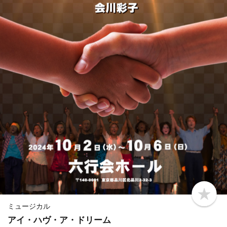
b
o
ミュージカル
o
アイ・ハヴ・ア・ドリーム
k