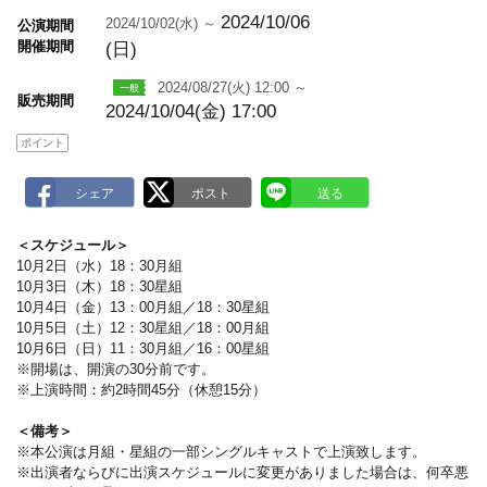
m
a
2024/10/06
2024/10/02(水) ～
公演期間
r
開催期間
(日)
k
2024/08/27(火) 12:00 ～
販売期間
2024/10/04(金) 17:00
ポイント
＜スケジュール＞
10月2日（水）18：30月組
10月3日（木）18：30星組
10月4日（金）13：00月組／18：30星組
10月5日（土）12：30星組／18：00月組
10月6日（日）11：30月組／16：00星組
※開場は、開演の30分前です。
※上演時間：約2時間45分（休憩15分）
＜備考＞
※本公演は月組・星組の一部シングルキャストで上演致します。
※出演者ならびに出演スケジュールに変更がありました場合は、何卒悪