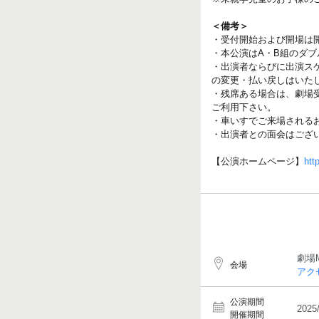
＜備考＞
・受付開始および開場は開
・本公演はA・B組のダ
・出演者ならびに出演ス
の変更・払い戻しはいた
・残席ある場合は、劇場
ご利用下さい。
・車いすでご来場される
・出演者との面会はござ
【公演ホームページ】
htt
劇場
会場
アク
公演期間
2025
開催期間