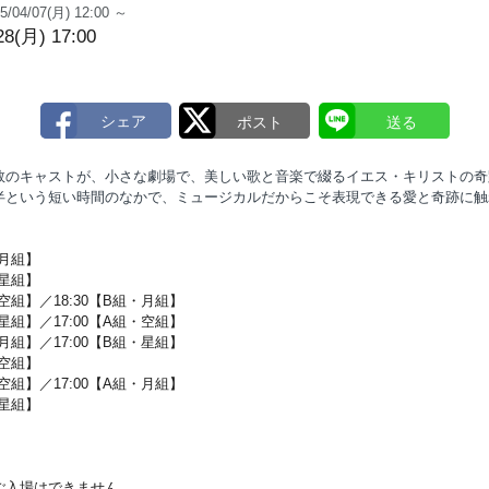
5/04/07(月) 12:00 ～
28(月) 17:00
数のキャストが、小さな劇場で、美しい歌と音楽で綴るイエス・キリストの奇
半という短い時間のなかで、ミュージカルだからこそ表現できる愛と奇跡に触
・月組】
・星組】
組・空組】／18:30【B組・月組】
組・星組】／17:00【A組・空組】
組・月組】／17:00【B組・星組】
・空組】
組・空組】／17:00【A組・月組】
・星組】
ご入場はできません。