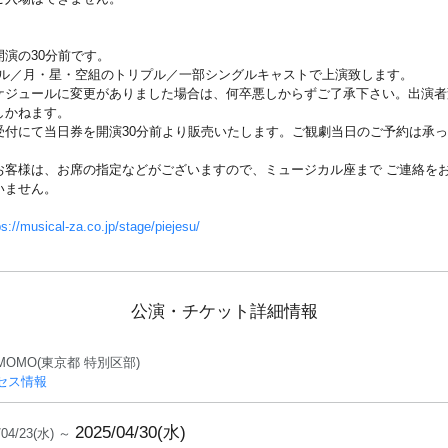
演の30分前です。
ブル／月・星・空組のトリプル／一部シングルキャストで上演致します。
ケジュールに変更がありました場合は、何卒悪しからずご了承下さい。出演者
しかねます。
受付にて当日券を開演30分前より販売いたします。ご観劇当日のご予約は承
お客様は、お席の指定などがございますので、ミュージカル座まで ご連絡を
いません。
ps://musical-za.co.jp/stage/piejesu/
公演・チケット詳細情報
MOMO(東京都 特別区部)
セス情報
2025/04/30(水)
/04/23(水) ～