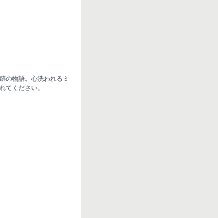
r
k
跡の物語。心洗われるミ
れてください。