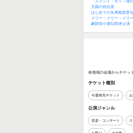
「メメント・モリ～僕
天国の待合室
はじめての矢来能楽堂Spe
メリー・メリー・メリ
劇団俳小第52回本公演
各地域の会場からチケッ
チケット種別
今週発売チケット
お
公演ジャンル
音楽・コンサート
ス
お祭り
その他