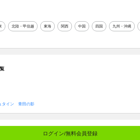
東
北陸・甲信越
東海
関西
中国
四国
九州・沖縄
覧
ュタイン 青田の影
ログイン/無料会員登録