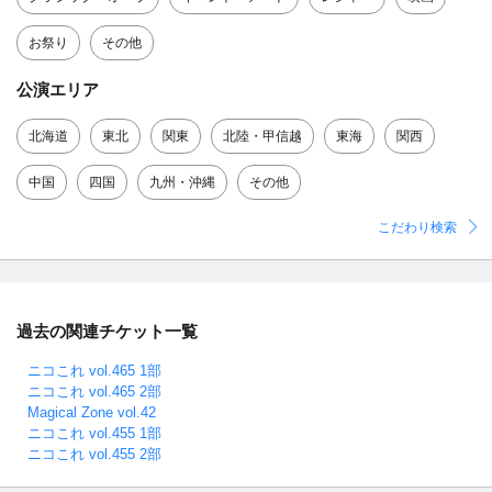
お祭り
その他
公演エリア
北海道
東北
関東
北陸・甲信越
東海
関西
中国
四国
九州・沖縄
その他
こだわり検索
過去の関連チケット一覧
ニコこれ vol.465 1部
ニコこれ vol.465 2部
Magical Zone vol.42
ニコこれ vol.455 1部
ニコこれ vol.455 2部