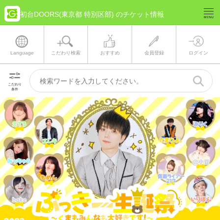
初台DOORS(東京都 特別区部) のチケット情報
Language
こだわり検索
おすすめ
会員登録
ログイン
こだわり
条件