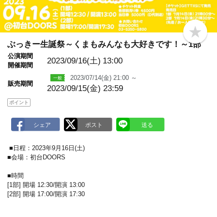
b
o
ぶっきー生誕祭～くまもみんなも大好きです！～1部
o
公演期間
k
2023/09/16(土)
13:00
m
開催期間
a
2023/07/14(金) 21:00 ～
r
販売期間
k
2023/09/15(金) 23:59
ポイント
■日程：2023年9月16日(土)
■会場：初台DOORS
■時間
[1部] 開場 12:30/開演 13:00
[2部] 開場 17:00/開演 17:30