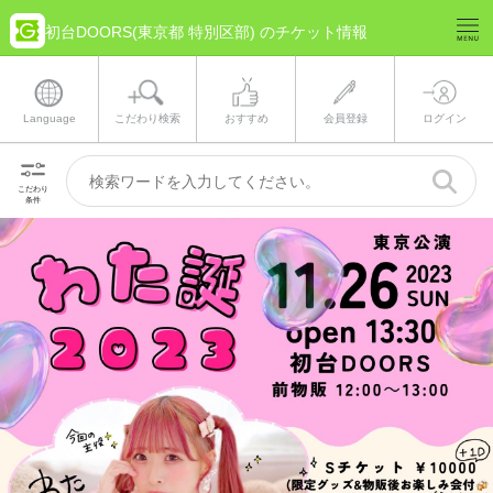
初台DOORS(東京都 特別区部) のチケット情報
Language
こだわり検索
おすすめ
会員登録
ログイン
こだわり
条件