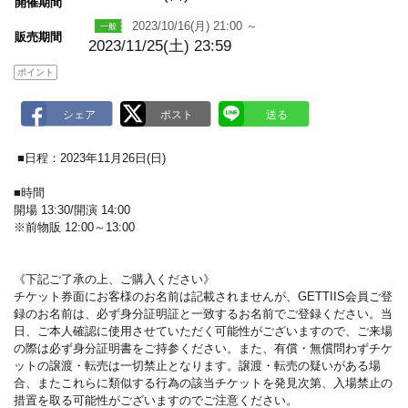
m
開催期間
a
2023/10/16(月) 21:00 ～
r
販売期間
k
2023/11/25(土) 23:59
ポイント
■日程：2023年11月26日(日)
■時間
開場 13:30/開演 14:00
※前物販 12:00～13:00
《下記ご了承の上、ご購入ください》
チケット券面にお客様のお名前は記載されませんが、GETTIIS会員ご登
録のお名前は、必ず身分証明証と一致するお名前でご登録ください。当
日、ご本人確認に使用させていただく可能性がございますので、ご来場
の際は必ず身分証明書をご持参ください。また、有償・無償問わずチケ
ットの譲渡・転売は一切禁止となります。譲渡・転売の疑いがある場
合、またこれらに類似する行為の該当チケットを発見次第、入場禁止の
措置を取る可能性がございますのでご注意ください。