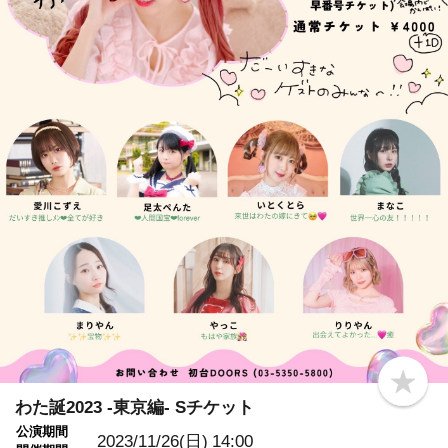
b
o
わた誕2023 -東京編- Sチケット
o
公演期間
k
2023/11/26(日)
14:00