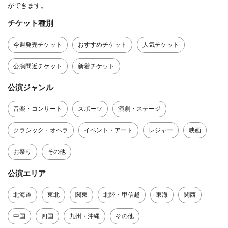
ができます。
チケット種別
今週発売チケット
おすすめチケット
人気チケット
公演間近チケット
新着チケット
公演ジャンル
音楽・コンサート
スポーツ
演劇・ステージ
クラシック・オペラ
イベント・アート
レジャー
映画
お祭り
その他
公演エリア
北海道
東北
関東
北陸・甲信越
東海
関西
中国
四国
九州・沖縄
その他