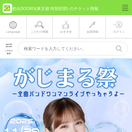
初台DOORS(東京都 特別区部) のチケット情報
Language
こだわり検索
おすすめ
会員登録
ログイン
こだわり
条件