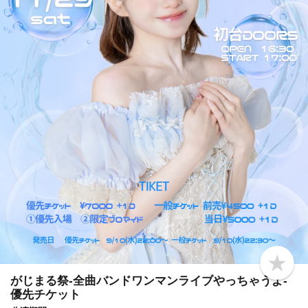
b
o
がじまる祭-全曲バンドワンマンライブやっちゃうよ-
o
優先チケット
k