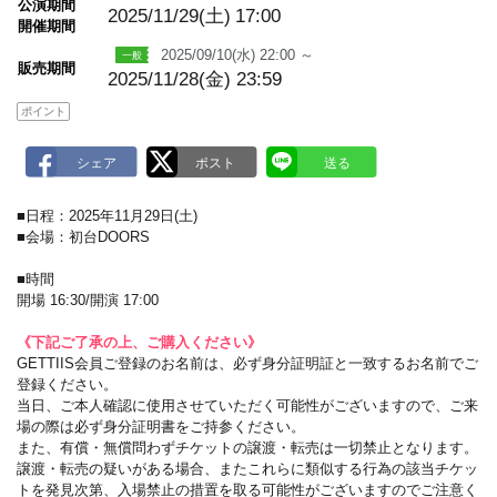
m
公演期間
2025/11/29(土)
17:00
a
開催期間
r
k
2025/09/10(水) 22:00 ～
販売期間
2025/11/28(金) 23:59
ポイント
■日程：2025年11月29日(土)
■会場：初台DOORS
■時間
開場 16:30/開演 17:00
《下記ご了承の上、ご購入ください》
GETTIIS会員ご登録のお名前は、必ず身分証明証と一致するお名前でご
登録ください。
当日、ご本人確認に使用させていただく可能性がございますので、ご来
場の際は必ず身分証明書をご持参ください。
また、有償・無償問わずチケットの譲渡・転売は一切禁止となります。
譲渡・転売の疑いがある場合、またこれらに類似する行為の該当チケッ
トを発見次第、入場禁止の措置を取る可能性がございますのでご注意く