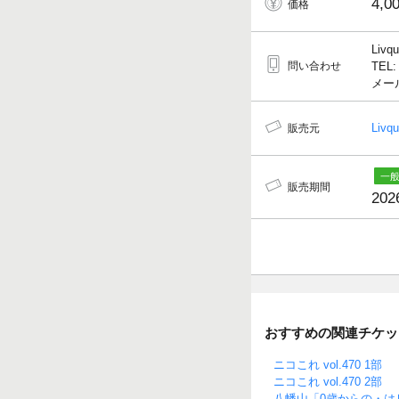
4,0
価格
Livq
問い合わせ
TEL:
メール
Livq
販売元
販売期間
202
おすすめの関連チケッ
ニコこれ vol.470 1部
ニコこれ vol.470 2部
八幡山「0歳からの・は