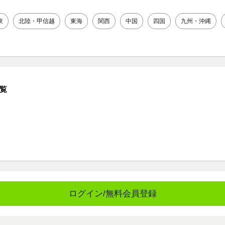
東
北陸・甲信越
東海
関西
中国
四国
九州・沖縄
覧
ログイン/無料会員登録