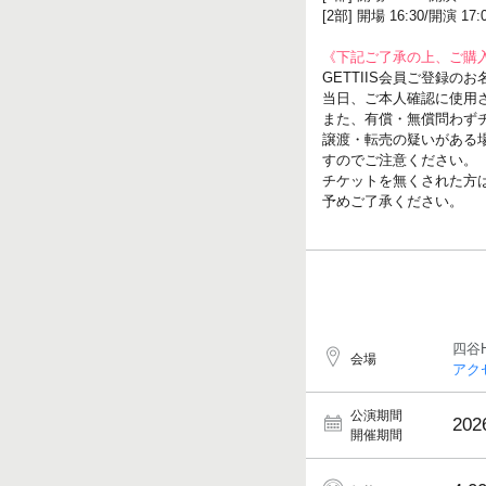
[2部] 開場 16:30/開演 17:
《下記ご了承の上、ご購
GETTIIS会員ご登録
当日、ご本人確認に使用
また、有償・無償問わず
譲渡・転売の疑いがある
すのでご注意ください。
チケットを無くされた方
予めご了承ください。
四谷H
会場
アク
公演期間
202
開催期間