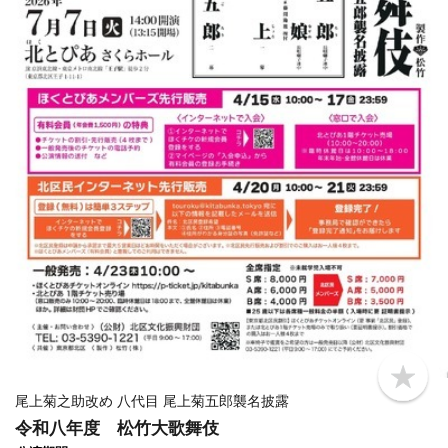
b
o
尾上菊之助改め 八代目 尾上菊五郎襲名披露
o
令和八年度 松竹大歌舞伎
k
m