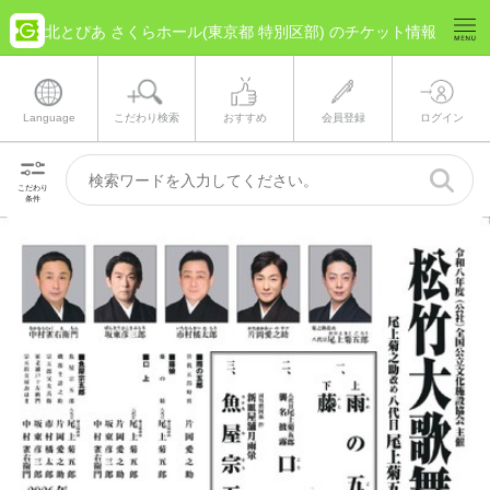
北とぴあ さくらホール(東京都 特別区部) のチケット情報
Language
こだわり検索
おすすめ
会員登録
ログイン
こだわり
条件