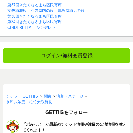
第37回きたくなるまち区民寄席
女殺油地獄 河内屋内の段 豊島屋油店の段
第36回きたくなるまち区民寄席
第34回きたくなるまち区民寄席
CINDERELLA -シンデレラ-
ログイン/無料会員登録
チケット GETTIIS
>
関東
>
演劇・ステージ
>
令和八年度 松竹大歌舞伎
GETTIISをフォロー
「ポみっと」が最新のチケット情報や注目の公演情報を教え
てくれます！