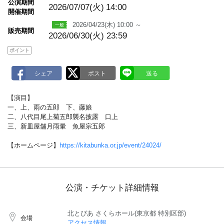
公演期間
a
2026/07/07(火)
14:00
開催期間
r
k
2026/04/23(木) 10:00 ～
販売期間
2026/06/30(火) 23:59
ポイント
【演目】
一、上、雨の五郎 下、藤娘
二、八代目尾上菊五郎襲名披露 口上
三、新皿屋舗月雨暈 魚屋宗五郎
【ホームページ】
https://kitabunka.or.jp/event/24024/
公演・チケット詳細情報
北とぴあ さくらホール(東京都 特別区部)
会場
アクセス情報