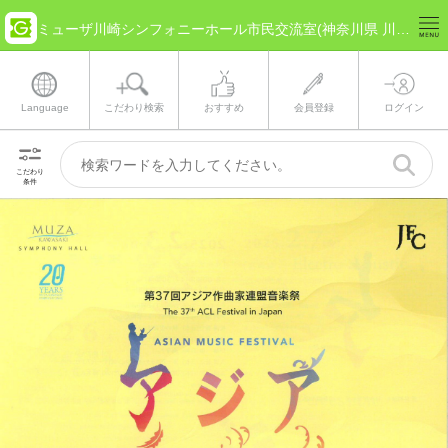
ミューザ川崎シンフォニーホール市民交流室(神奈川県 川崎市) のチケット情報
Language
こだわり検索
おすすめ
会員登録
ログイン
こだわり
条件