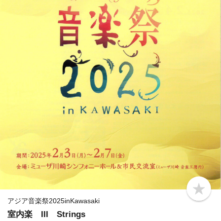
b
o
アジア音楽祭2025inKawasaki
o
室内楽 III Strings
k