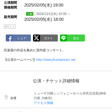
m
公演期間
a
2025/02/05(水)
19:00
開催期間
r
k
2024/12/12(木) 10:00 ～
販売期間
2025/02/05(水) 18:00
ポイント
弦楽器の作品を集めた室内楽コンサート。
【公演ホームページ】
http://www.jfcomposers.net
公演・チケット詳細情報
ミューザ川崎シンフォニーホール市民交流室(神奈
会場
川県 川崎市)
アクセス情報