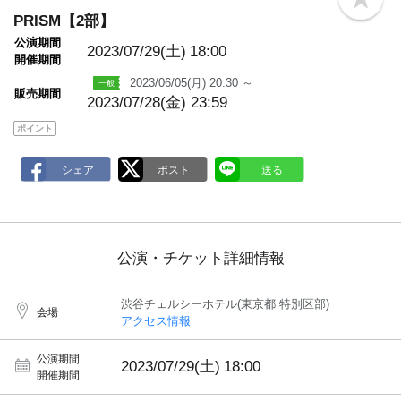
b
o
PRISM【2部】
o
公演期間
k
2023/07/29(土)
18:00
m
開催期間
a
2023/06/05(月) 20:30 ～
r
販売期間
k
2023/07/28(金) 23:59
ポイント
公演・チケット詳細情報
渋谷チェルシーホテル(東京都 特別区部)
会場
アクセス情報
公演期間
2023/07/29(土)
18:00
開催期間