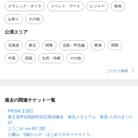
クラシック・オペラ
イベント・アート
レジャー
映画
お祭り
その他
公演エリア
北海道
東北
関東
北陸・甲信越
東海
関西
中国
四国
九州・沖縄
その他
こだわり検索
過去の関連チケット一覧
PRISM【1部】
東京混声合唱団特別定期演奏会 林光メモリアル 東混 八月のまつり
47
ニコこれ vol.467 2部
八幡山「0歳からの・はじめてのオーケストラ」