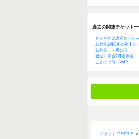
過去の関連チケット一
月イチ能楽講座スペシ
若竹能2月7月公演【セ
若竹能 ７月公演
観世九皐会7月定例会
ことのは能 Vol.5
チケット GETTIIS