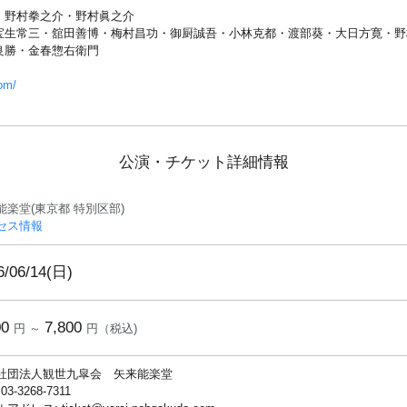
・野村拳之介・野村眞之介
宝生常三・舘田善博・梅村昌功・御厨誠吾・小林克都・渡部葵・大日方寛・野
良勝・金春惣右衛門
om/
公演・チケット詳細情報
能楽堂(東京都 特別区部)
セス情報
6/06/14(日)
00
7,800
円 ～
円（税込)
社団法人観世九皐会 矢来能楽堂
 03-3268-7311