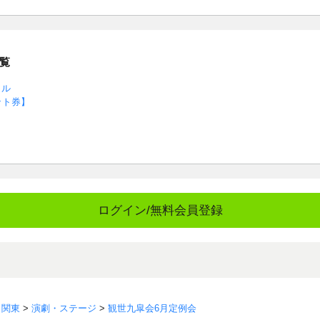
覧
ャル
ット券】
ログイン/無料会員登録
>
関東
>
演劇・ステージ
>
観世九皐会6月定例会