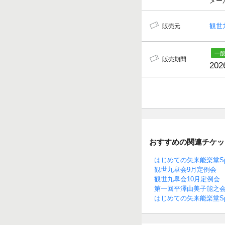
メールア
観世
販売元
販売期間
202
おすすめの関連チケッ
はじめての矢来能楽堂Spe
観世九皐会9月定例会
観世九皐会10月定例会
第一回平澤由美子能之
はじめての矢来能楽堂Sp