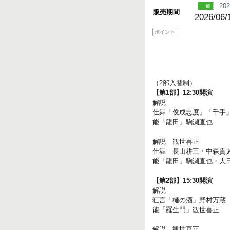
202
販売期間
2026/06/
ポイント
（2部入替制）
【第1部】12:30開演
解説
仕舞「俊成忠度」「千手
能「龍田」駒瀬直也
解説 観世喜正
仕舞 長山耕三・中森貫
能「龍田」駒瀬直也・大
【第2部】15:30開演
解説
狂言「樋の酒」野村万蔵
能「羅生門」観世喜正
解説 観世喜正