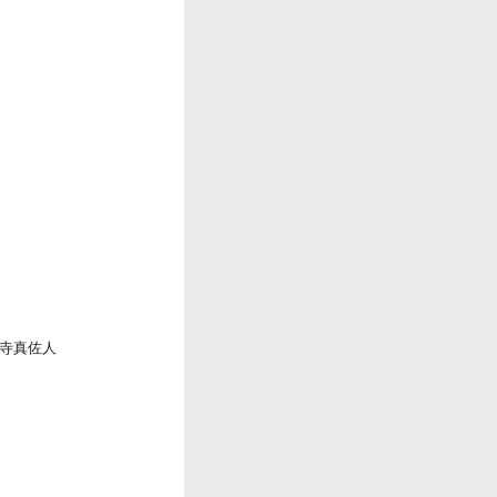
r
k
寺真佐人