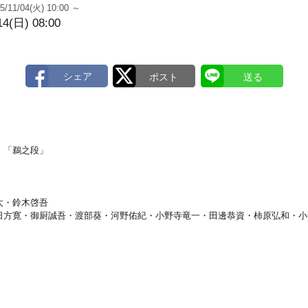
5/11/04(火) 10:00 ～
14(日) 08:00
」「鵜之段」
太・鈴木啓吾
日方寛・御厨誠吾・渡部葵・河野佑紀・小野寺竜一・田邊恭資・柿原弘和・小