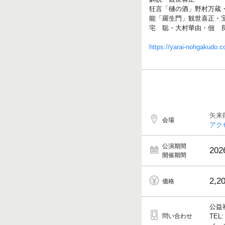
狂言「樋の酒」野村万蔵
能「羅生門」観世喜正・
宅 聡・大村華由・佃 
https://yarai-nohgakudo.c
矢来
会場
アク
公演期間
202
開催期間
2,2
価格
公益
問い合わせ
TEL: