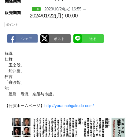
m
開催期間
a
2023/10/24(火) 16:55 ～
r
販売期間
k
2024/01/22(月) 00:00
ポイント
解説
仕舞
「玉之段」
「船弁慶」
狂言
「舟渡聟」
能
「屋島 弓流 奈須与市語」
【公演ホームページ】
http://yarai-nohgakudo.com/