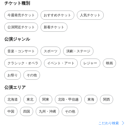
チケット種別
今週発売チケット
おすすめチケット
人気チケット
公演間近チケット
新着チケット
公演ジャンル
音楽・コンサート
スポーツ
演劇・ステージ
クラシック・オペラ
イベント・アート
レジャー
映画
お祭り
その他
公演エリア
北海道
東北
関東
北陸・甲信越
東海
関西
中国
四国
九州・沖縄
その他
こだわり検索