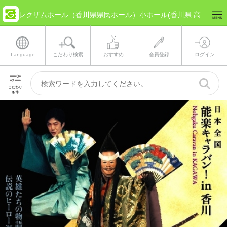
レクザムホール（香川県県民ホール）小ホール(香川県 高松市) のチケット情報
Language
こだわり検索
おすすめ
会員登録
ログイン
こだわり
条件