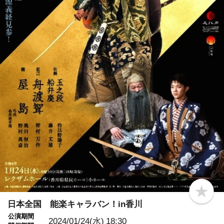
b
o
日本全国 能楽キャラバン！in香川
o
公演期間
k
2024/01/24(水)
18:30