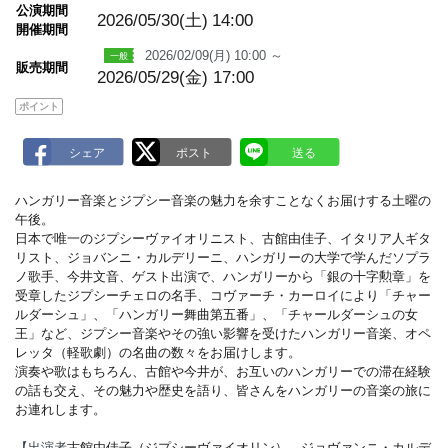
m
公演期間
a
2026/05/30(土)
14:00
開催期間
r
k
2026/02/09(月) 10:00 ～
販売期間
2026/05/29(金) 17:00
ポイント
ハンガリー音楽とジプシー音楽の魅力を余すことなくお届けする土曜の
午後。
日本で唯一のジプシーヴァイオリニスト、古館由佳子、イタリア人ギタ
リスト、ジョバンニ・カルデリーニ、ハンガリーの大学で学んだソプラ
ノ歌手、今井文音、ゲスト出演で、ハンガリーから「銀の十字勲章」を
受章したジプシーチェロの名手、コヴァーチ・カーロイにより「チャー
ルダーシュ」、「ハンガリー舞曲第五番」、「チャールダーシュの女
王」など、ジプシー音楽やその強い影響を受けたハンガリー音楽、オペ
レッタ（軽歌劇）の名曲の数々をお届けします。
演奏や歌はもちろん、古館や今井が、お互いのハンガリーでの滞在経験
の話も交え、その魅力や歴史を語り、皆さんをハンガリーの音楽の旅に
お連れします。
【出演者
古館由佳子（ジプシーヴァイオリン）、ジョヴァンニ・カルデ