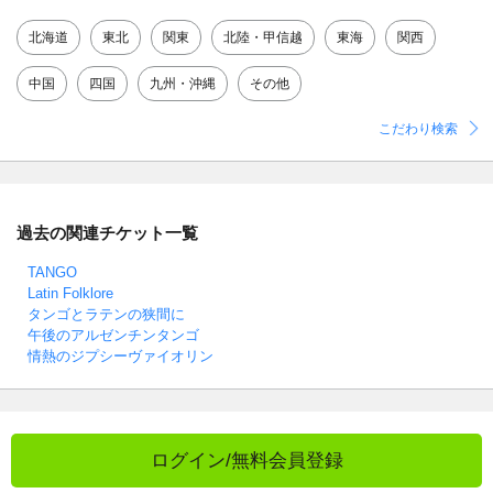
北海道
東北
関東
北陸・甲信越
東海
関西
中国
四国
九州・沖縄
その他
こだわり検索
過去の関連チケット一覧
TANGO
Latin Folklore
タンゴとラテンの狭間に
午後のアルゼンチンタンゴ
情熱のジプシーヴァイオリン
ログイン/無料会員登録