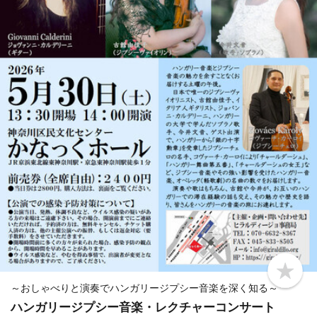
b
o
～おしゃべりと演奏でハンガリージプシー音楽を深く知る～
o
ハンガリージプシー音楽・レクチャーコンサート
k