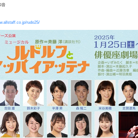
和音
w.allstaff.co.jp/rudo25/