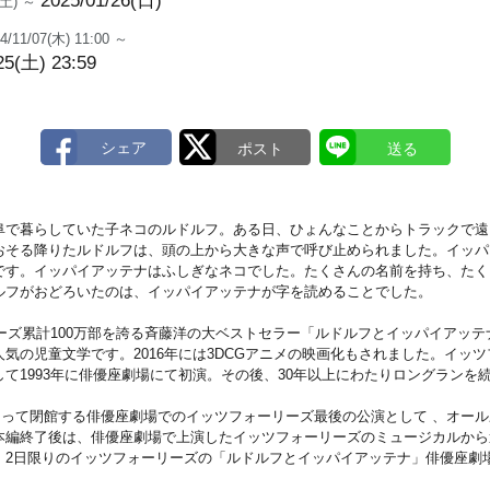
2025/01/26(日)
5(土) ～
4/11/07(木) 11:00 ～
25(土) 23:59
阜で暮らしていた子ネコのルドルフ。ある日、ひょんなことからトラックで遠
おそる降りたルドルフは、頭の上から大きな声で呼び止められました。イッパ
です。イッパイアッテナはふしぎなネコでした。たくさんの名前を持ち、たく
ルフがおどろいたのは、イッパイアッテナが字を読めることでした。
リーズ累計100万部を誇る斉藤洋の大ベストセラー「ルドルフとイッパイアッ
気の児童文学です。2016年には3DCGアニメの映画化もされました。イッ
て1993年に俳優座劇場にて初演。その後、30年以上にわたりロングランを
をもって閉館する俳優座劇場でのイッツフォーリーズ最後の公演として 、オー
本編終了後は、俳優座劇場で上演したイッツフォーリーズのミュージカルから
！2日限りのイッツフォーリーズの「ルドルフとイッパイアッテナ」俳優座劇