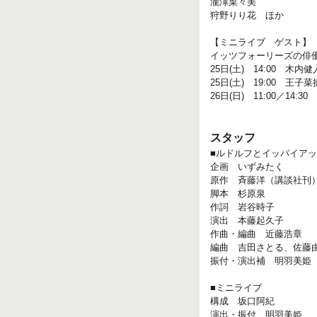
瀧澤菜々美
狩野りり花 ほか
【ミニライブ ゲスト】
イッツフォーリーズの俳
25日(土) 14:00 木内健
25日(土) 19:00 王子
26日(日) 11:00／14:3
スタッフ
■ルドルフとイッパイア
企画 いずみたく
原作 斉藤洋（講談社刊
脚本 杉原泉
作詞 岩谷時子
演出 本藤起久子
作曲・編曲 近藤浩章
編曲 吉田さとる、佐藤
振付・演出補 明羽美姫
■ミニライブ
構成 坂口阿紀
演出・振付 明羽美姫