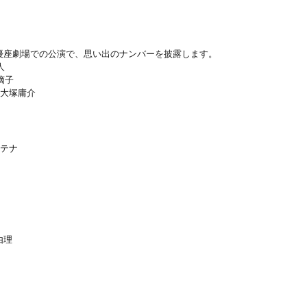
優座劇場での公演で、思い出のナンバーを披露します。
人
菜摘子
0 大塚庸介
ッテナ
）
由理