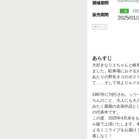
2025/01/2
開催期間
202
販売期間
2025/01/
ポイント
あらすじ
大好きなリエちゃんと岐
ました。駐車場におそる
あたりの野良ネコのボス
て……そして何よりルド
1987年に刊行され、シ
ろんのこと、大人にも大人
みたく最期の企画作品とし
の代表作です。
この度、2025年4月末
ル版で上演いたします。
よるミニライブをお届け
逃しなく！