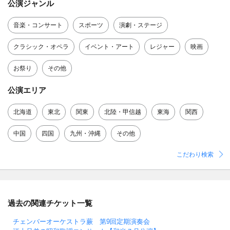
公演ジャンル
音楽・コンサート
スポーツ
演劇・ステージ
クラシック・オペラ
イベント・アート
レジャー
映画
お祭り
その他
公演エリア
北海道
東北
関東
北陸・甲信越
東海
関西
中国
四国
九州・沖縄
その他
こだわり検索
過去の関連チケット一覧
チェンバーオーケストラ蕨 第9回定期演奏会