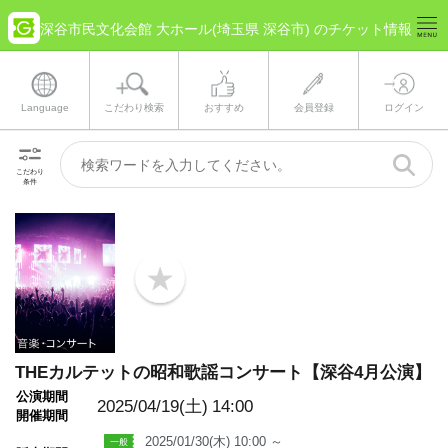
深谷市民文化会館 大ホール(埼玉県 深谷市) のチケット情報
Language
こだわり検索
おすすめ
会員登録
ログイン
こだわり
条件
b
o
o
k
m
a
THEカルテットの昭和歌謡コンサート【深谷4月公演】
r
k
公演期間
2025/04/19(土)
14:00
開催期間
2025/01/30(木) 10:00 ～