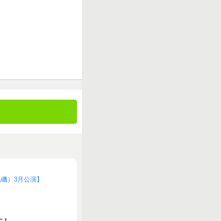
黒磯）3月公演】
す！