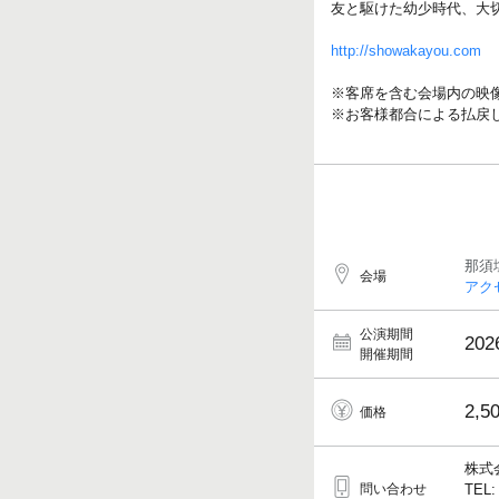
友と駆けた幼少時代、大
http://showakayou.com
※客席を含む会場内の映
※お客様都合による払戻
那須
会場
アク
公演期間
202
開催期間
2,5
価格
株式
問い合わせ
TEL: