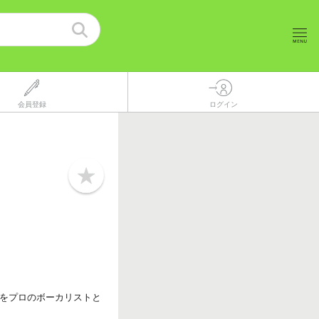
会員登録
ログイン
b
o
o
k
m
a
r
k
をプロのボーカリストと