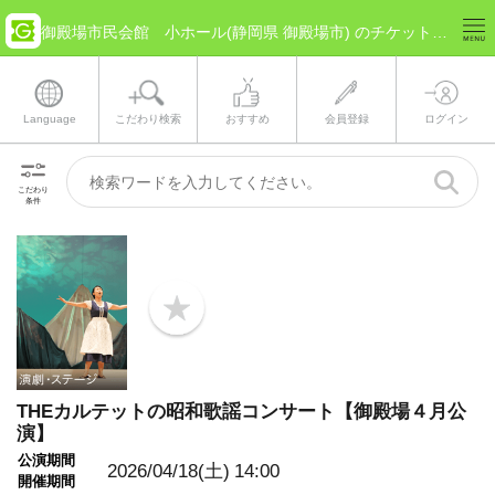
御殿場市民会館 小ホール(静岡県 御殿場市) のチケット情報
Language
こだわり検索
おすすめ
会員登録
ログイン
こだわり
条件
b
o
o
k
m
a
THEカルテットの昭和歌謡コンサート【御殿場４月公
r
演】
k
公演期間
2026/04/18(土)
14:00
開催期間