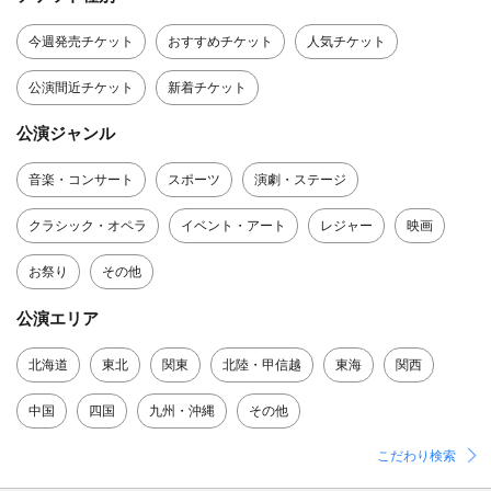
今週発売チケット
おすすめチケット
人気チケット
公演間近チケット
新着チケット
公演ジャンル
音楽・コンサート
スポーツ
演劇・ステージ
クラシック・オペラ
イベント・アート
レジャー
映画
お祭り
その他
公演エリア
北海道
東北
関東
北陸・甲信越
東海
関西
中国
四国
九州・沖縄
その他
こだわり検索