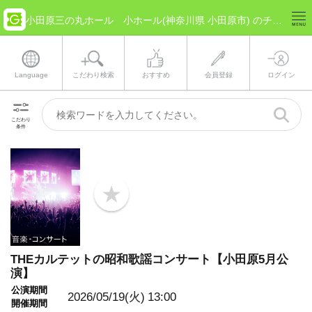
小田原三の丸ホール 小ホール(神奈川県 小田原市) のチケット情報
Language
こだわり検索
おすすめ
会員登録
ログイン
こだわり
条件
b
o
o
k
m
a
THEカルテットの昭和歌謡コンサート【小田原5月公
r
演】
k
公演期間
2026/05/19(火)
13:00
開催期間