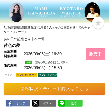
b
ALS(筋萎縮性側索硬化症)の患者さんとそのご家族を覚えてのチャ
o
リティコンサート
o
k
あの日の記憶と未来への道
m
a
茜色の夢
r
k
公演期間
2026/09/05(土)
16:30
販売中
開催期間
2026/03/25(水) 10:00 ～
販売期間
2026/09/05(土) 15:30
ポイント
クレジットカード
セブン‐イレブン
空席状況・チケット購入はこちら