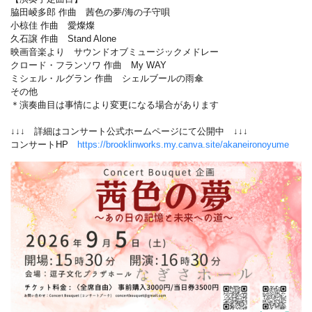
脇田崚多郎 作曲 茜色の夢/海の子守唄
小椋佳 作曲 愛燦燦
久石譲 作曲 Stand Alone
映画音楽より サウンドオブミュージックメドレー
クロード・フランソワ 作曲 My WAY
ミシェル・ルグラン 作曲 シェルブールの雨傘
その他
＊演奏曲目は事情により変更になる場合があります
↓↓↓ 詳細はコンサート公式ホームページにて公開中 ↓↓↓
コンサートHP
https://brooklinworks.my.canva.site/akaneironoyume