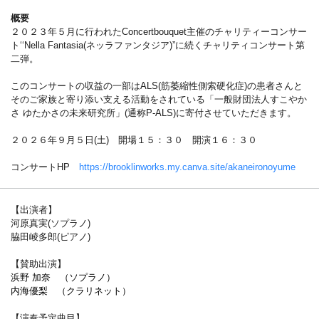
概要
２０２３年５月に行われたConcertbouquet主催のチャリティーコンサー
ト‘‘Nella Fantasia(ネッラファンタジア)”に続くチャリティコンサート第
二弾。
このコンサートの収益の一部はALS(筋萎縮性側索硬化症)の患者さんと
そのご家族と寄り添い支える活動をされている「一般財団法人すこやか
さ ゆたかさの未来研究所」(通称P-ALS)に寄付させていただきます。
２０２６年９月５日(土) 開場１５：３０ 開演１６：３０
コンサートHP
https://brooklinworks.my.canva.site/akaneironoyume
【出演者】
河原真実(ソプラノ)
脇田崚多郎(ピアノ)
【賛助出演】
浜野 加奈 （ソプラノ）
内海優梨 （クラリネット）
【演奏予定曲目】