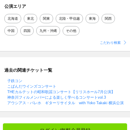
公演エリア
北海道
東北
関東
北陸・甲信越
東海
関西
中国
四国
九州・沖縄
その他
こだわり検索
過去の関連チケット一覧
子鉄コン
こぱんだウインズコンサート
THEカルテットの昭和歌謡コンサート【リリスホール7月公演】
神奈川フィルメンバーによる楽しく学べるコンサートvol.3
アウシアス・パレホ ギターリサイタル with Yoko Takaki 横浜公演