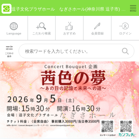
逗子文化プラザホール なぎさホール(神奈川県 逗子市) のチケット情報
Language
こだわり検索
おすすめ
会員登録
ログイン
こだわり
条件