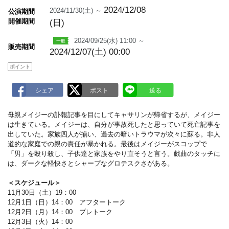
m
a
2024/12/08
2024/11/30(土) ～
公演期間
r
開催期間
(日)
k
2024/09/25(水) 11:00 ～
販売期間
2024/12/07(土) 00:00
ポイント
母親メイジーの訃報記事を目にしてキャサリンが帰省するが、メイジー
は生きている。メイジーは、自分が事故死したと思っていて死亡記事を
出していた。家族四人が揃い、過去の暗いトラウマが次々に蘇る。非人
道的な家庭での親の責任が暴かれる。最後はメイジーがスコップで
「男」を殴り殺し、子供達と家族をやり直そうと言う。戯曲のタッチに
は、ダークな軽快さとシャープなグロテスクさがある。
＜スケジュール＞
11月30日（土）19：00
12月1日（日）14：00 アフタートーク
12月2日（月）14：00 プレトーク
12月3日（火）14：00