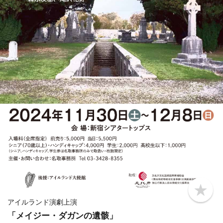
b
o
アイルランド演劇上演
o
「メイジー・ダガンの遺骸」
k