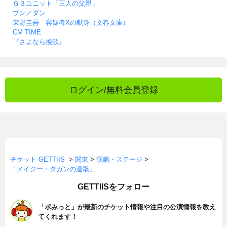
Ｇ３ユニット「三人の父親」
ブン／ダン
東野圭吾 容疑者Xの献身（文春文庫）
CM TIME
『さよなら挽歌』
ログイン/無料会員登録
チケット GETTIIS
>
関東
>
演劇・ステージ
>
「メイジー・ダガンの遺骸」
GETTIISをフォロー
「ポみっと」が最新のチケット情報や注目の公演情報を教え
てくれます！