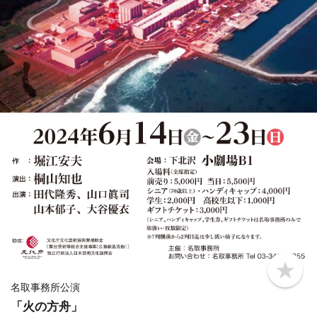
b
o
名取事務所公演
o
「火の方舟」
k