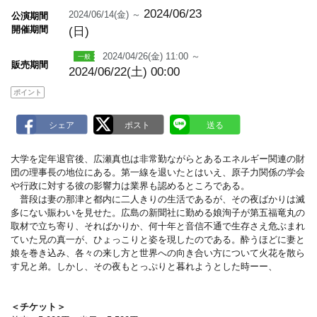
m
a
2024/06/23
2024/06/14(金) ～
公演期間
r
開催期間
(日)
k
2024/04/26(金) 11:00 ～
販売期間
2024/06/22(土) 00:00
ポイント
大学を定年退官後、広瀬真也は非常勤ながらとあるエネルギー関連の財
団の理事長の地位にある。第一線を退いたとはいえ、原子力関係の学会
や行政に対する彼の影響力は業界も認めるところである。
普段は妻の那津と都内に二人きりの生活であるが、その夜ばかりは滅
多にない賑わいを見せた。広島の新聞社に勤める娘洵子が第五福竜丸の
取材で立ち寄り、そればかりか、何十年と音信不通で生存さえ危ぶまれ
ていた兄の真一が、ひょっこりと姿を現したのである。酔うほどに妻と
娘を巻き込み、各々の来し方と世界への向き合い方について火花を散ら
す兄と弟。しかし、その夜もとっぷりと暮れようとした時ーー、
＜チケット＞