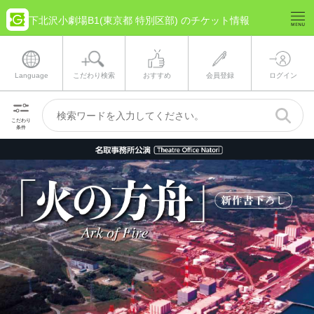
下北沢小劇場B1(東京都 特別区部) のチケット情報
Language
こだわり検索
おすすめ
会員登録
ログイン
こだわり
条件