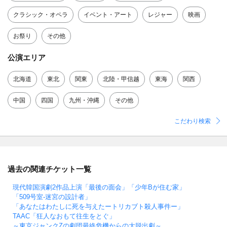
クラシック・オペラ
イベント・アート
レジャー
映画
お祭り
その他
公演エリア
北海道
東北
関東
北陸・甲信越
東海
関西
中国
四国
九州・沖縄
その他
こだわり検索
過去の関連チケット一覧
現代韓国演劇2作品上演「最後の面会」「少年Bが住む家」
「509号室-迷宮の設計者」
「あなたはわたしに死を与えたートリカブト殺人事件ー」
TAAC「狂人なおもて往生をとぐ」
～東京ジャンクZの劇団最終危機からの大脱出劇～