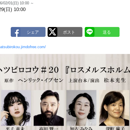
6/02/01(日) 10:00 ～
29(日) 10:00
hatsubirokou.jimdofree.com/