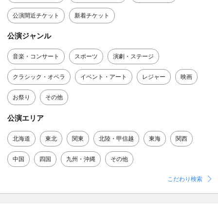
公演間近チケット
新着チケット
公演ジャンル
音楽・コンサート
スポーツ
演劇・ステージ
クラシック・オペラ
イベント・アート
レジャー
映画
お祭り
その他
公演エリア
北海道
東北
関東
北陸・甲信越
東海
関西
中国
四国
九州・沖縄
その他
こだわり検索