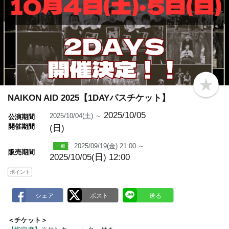
b
o
NAIKON AID 2025【1DAYパスチケット】
o
k
2025/10/05
2025/10/04(土) ～
公演期間
m
開催期間
(日)
a
r
k
2025/09/19(金) 21:00 ～
販売期間
2025/10/05(日) 12:00
ポイント
＜チケット＞