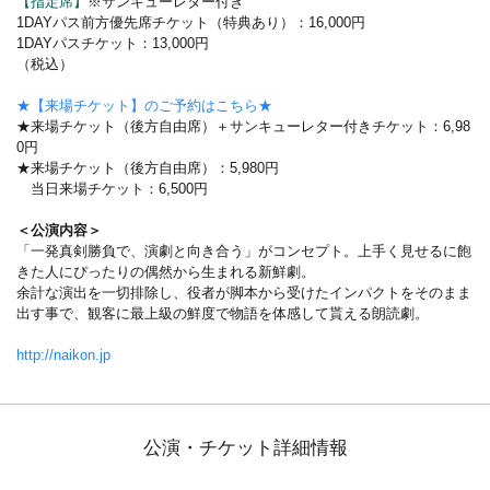
【指定席】
※サンキューレター付き
1DAYパス前方優先席チケット（特典あり）：16,000円
1DAYパスチケット：13,000円
（税込）
★【来場チケット】のご予約はこちら★
★来場チケット（後方自由席）＋サンキューレター付きチケット：6,98
0円
★来場チケット（後方自由席）：5,980円
当日来場チケット：6,500円
＜公演内容＞
「一発真剣勝負で、演劇と向き合う」がコンセプト。上手く見せるに飽
きた人にぴったりの偶然から生まれる新鮮劇。
余計な演出を一切排除し、役者が脚本から受けたインパクトをそのまま
出す事で、観客に最上級の鮮度で物語を体感して貰える朗読劇。
http://naikon.jp
公演・チケット詳細情報