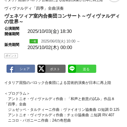
イタリア屈指のバロック合奏団による芸術的演奏が日本に再上陸
o
o
ヴィヴァルディ「四季」全曲演奏
k
m
ヴェネツィア室内合奏団コンサート～ヴィヴァルディ
a
の世界～
r
k
公演期間
2025/10/03(金)
18:30
開催期間
2025/06/03(火) 10:00 ～
販売期間
2025/10/02(木) 00:00
ポイント
イタリア屈指のバロック合奏団による芸術的演奏が日本に再上陸
＜プログラム＞
アントニオ・ヴィヴァルディ作曲：「和声と創意の試み」作品８
「四季」全曲
ジュゼッペ・タルティーニ作曲：ヴァイオリン協奏曲 ロ短調 D.125
アントニオ・ヴィヴァルディ作曲：チェロ協奏曲 ニ短調 RV.407
ニコロ・パガニーニ作曲：24の奇想曲