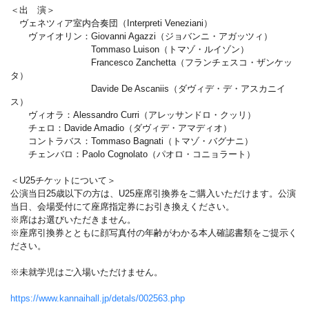
＜出 演＞
ヴェネツィア室内合奏団（Interpreti Veneziani）
ヴァイオリン：Giovanni Agazzi（ジョバンニ・アガッツィ）
Tommaso Luison（トマゾ・ルイゾン）
Francesco Zanchetta（フランチェスコ・ザンケッ
タ）
Davide De Ascaniis（ダヴィデ・デ・アスカニイ
ス）
ヴィオラ：Alessandro Curri（アレッサンドロ・クッリ）
チェロ：Davide Amadio（ダヴィデ・アマディオ）
コントラバス：Tommaso Bagnati（トマゾ・バグナニ）
チェンバロ：Paolo Cognolato（パオロ・コニョラート）
＜U25チケットについて＞
公演当日25歳以下の方は、U25座席引換券をご購入いただけます。公演
当日、会場受付にて座席指定券にお引き換えください。
※席はお選びいただきません。
※座席引換券とともに顔写真付の年齢がわかる本人確認書類をご提示く
ださい。
※未就学児はご入場いただけません。
https://www.kannaihall.jp/detals/002563.php