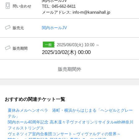
関内ホールJV
問い合わせ
TEL: 045-662-8411
メールアドレス: info-m@kannaihall.jp
関内ホールJV
販売元
2025/06/03(火) 10:00 ～
販売期間
2025/10/02(木) 00:00
販売期間外
おすすめの関連チケット一覧
夏休みメルヘンオペラ 港町・横浜からはじまる「ヘンゼルとグレー
テル」
関内ホール40周年記念 高木凜々子ヴァイオリンリサイタルwith神奈川
フィルストリングス
ヴェネツィア室内合奏団コンサート～ヴィヴァルディの世界～