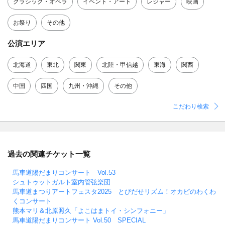
クラシック・オペラ
イベント・アート
レジャー
映画
お祭り
その他
公演エリア
北海道
東北
関東
北陸・甲信越
東海
関西
中国
四国
九州・沖縄
その他
こだわり検索
過去の関連チケット一覧
馬車道陽だまりコンサート Vol.53
シュトゥットガルト室内管弦楽団
馬車道まつりアートフェスタ2025 とびだせリズム！オカピのわくわ
くコンサート
熊本マリ＆北原照久「よこはまトイ・シンフォニー」
馬車道陽だまりコンサート Vol.50 SPECIAL