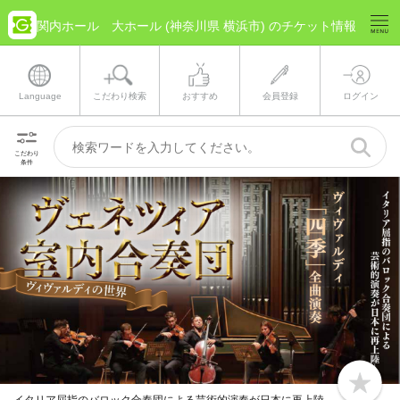
関内ホール 大ホール (神奈川県 横浜市) のチケット情報
Language
こだわり検索
おすすめ
会員登録
ログイン
こだわり
条件
b