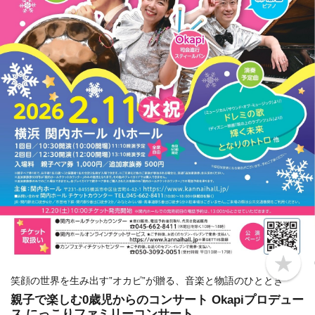
b
o
笑顔の世界を生み出す”オカピ”が贈る、音楽と物語のひととき
o
親子で楽しむ0歳児からのコンサート Okapiプロデュー
k
m
ス にっこりファミリーコンサート