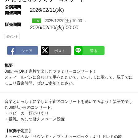
a
公演期間
r
2026/02/11(水)
k
開催期間
2025/12/20(土) 10:00 ～
販売期間
2026/02/10(火) 00:00
ポイント
概要
0歳からOK！家族で楽しむファミリーコンサート！
スティールパンに合わせて手をたたいて、いっしょに歌って、親子でに
っこり音楽時間、ぜひご参加ください。
音楽といっしょに楽しい宇宙のコンサートを聴いてみよう！親子で楽し
む0歳児からのコンサート。
・ベビーカー預かりあり
・授乳、おむつ替えスペース設置
【演奏予定曲】
ミュージカル「サウンド・オブ・ミュージック」より ドレミの歌