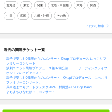
北海道
東北
関東
北陸・甲信越
東海
関西
中国
四国
九州・沖縄
その他
こだわり検索
過去の関連チケット一覧
親子で楽しむ0歳児からのコンサート Okapiプロデュース にっこりフ
ァミリーコンサート
演劇ユニット黒鯛プロデュース第32回公演 リーディングライブ
ホンモノの？ピアニスト
親子で楽しむ0歳児からのコンサート「Okapiプロデュース にっこり
ファミリーコンサート」
馬車道まつりアートフェスタ2024 村田浩&The Bop Band
よちよちひなたぼっこコンサート