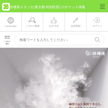
俳優座スタジオ(東京都 特別区部) のチケット情報
Language
こだわり検索
おすすめ
会員登録
ログイン
こだわり
条件