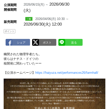
a
2026/06/30
2026/06/15(月) ～
公演期間
r
開催期間
(火)
k
2026/04/06(月) 10:30 ～
販売期間
2026/06/30(火) 12:00
ポイント
幽閉された物理学者たち。
彼らはナチス・ドイツの
核開発に関わっていたーー
【公演ホームページ】
https://haiyuza.net/performances26/farmhall/