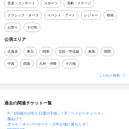
音楽・コンサート
スポーツ
演劇・ステージ
クラシック・オペラ
イベント・アート
レジャー
映画
お祭り
その他
公演エリア
北海道
東北
関東
北陸・甲信越
東海
関西
中国
四国
九州・沖縄
その他
こだわり検索
過去の関連チケット一覧
A『100歳の少年と12通の手紙』 / B『ベイビーティース』
霧ぬけて
ボーイ・オーバーボード～少年が海に落ちたぞ！