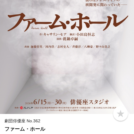
b
o
劇団俳優座 No.362
o
ファーム・ホール
k
m