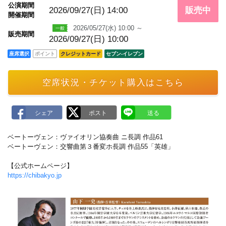
m
公演期間
a
2026/09/27(日)
14:00
販売中
開催期間
r
k
2026/05/27(水) 10:00 ～
販売期間
2026/09/27(日) 10:00
座席選択
ポイント
クレジットカード
セブン‐イレブン
空席状況・チケット購入はこちら
ベートーヴェン：ヴァイオリン協奏曲 ニ長調 作品61
ベートーヴェン：交響曲第３番変ホ長調 作品55「英雄」
【公式ホームページ】
https://chibakyo.jp