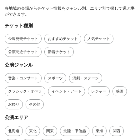
各地域の会場からチケット情報をジャンル別、エリア別で探して選ぶ事
ができます。
チケット種別
今週発売チケット
おすすめチケット
人気チケット
公演間近チケット
新着チケット
公演ジャンル
音楽・コンサート
スポーツ
演劇・ステージ
クラシック・オペラ
イベント・アート
レジャー
映画
お祭り
その他
公演エリア
北海道
東北
関東
北陸・甲信越
東海
関西