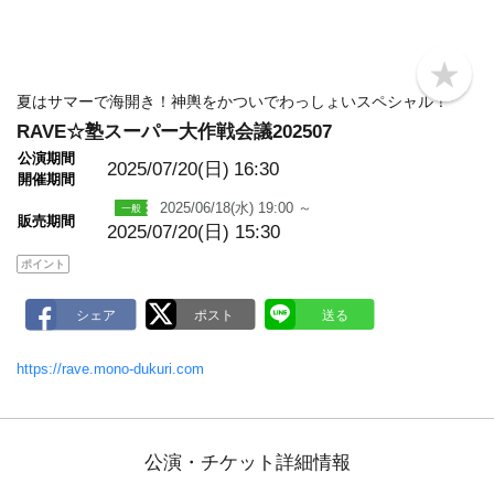
b
o
夏はサマーで海開き！神輿をかついでわっしょいスペシャル！
o
RAVE☆塾スーパー大作戦会議202507
k
m
公演期間
a
2025/07/20(日)
16:30
開催期間
r
k
2025/06/18(水) 19:00 ～
販売期間
2025/07/20(日) 15:30
ポイント
https://rave.mono-dukuri.com
公演・チケット詳細情報