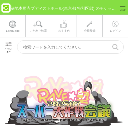
築地本願寺ブディストホール(東京都 特別区部) のチケット情報
Language
こだわり検索
おすすめ
会員登録
ログイン
こだわり
条件