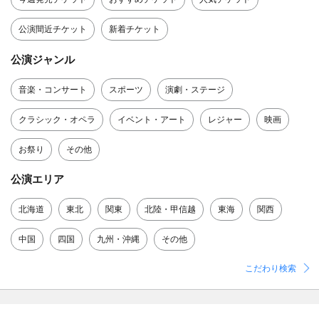
公演間近チケット
新着チケット
公演ジャンル
音楽・コンサート
スポーツ
演劇・ステージ
クラシック・オペラ
イベント・アート
レジャー
映画
お祭り
その他
公演エリア
北海道
東北
関東
北陸・甲信越
東海
関西
中国
四国
九州・沖縄
その他
こだわり検索