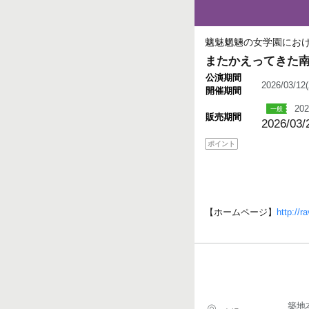
魑魅魍魎の女学園にお
またかえってきた南
公演期間
2026/03/1
開催期間
202
販売期間
2026/03/
ポイント
【ホームページ】
http://
築地