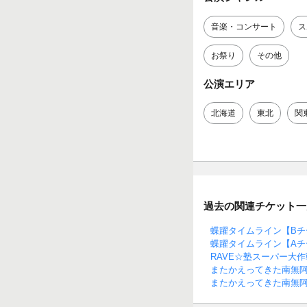
音楽・コンサート
ス
お祭り
その他
公演エリア
北海道
東北
関
過去の関連チケット一
蝶躍タイムライン【Bチ
蝶躍タイムライン【Aチ
RAVE☆塾スーパー大作戦
またかえってきた南無阿
またかえってきた南無阿