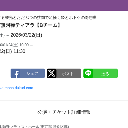
ける栄光とおだぶつの狭間で足掻く姫とホトケの奇想曲
無阿弥ティアラ【Bチーム】
2026/03/22(日)
2(木) ～
6/01/24(土) 10:00 ～
22(日) 11:30
rave.mono-dukuri.com
公演・チケット詳細情報
本願寺ブディストホール(東京都 特別区部)