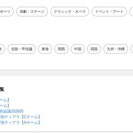
ポーツ
演劇・ステージ
クラシック・オペラ
イベント・アート
東
北陸・甲信越
東海
関西
中国
四国
九州・沖縄
覧
ーム】
ーム】
会議202605
弥ティアラ【Cチーム】
弥ティアラ【Aチーム】