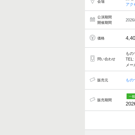
会場
アク
公演期間
2026
開催期間
4,4
価格
もの
問い合わせ
TEL:
メール
もの
販売元
販売期間
202