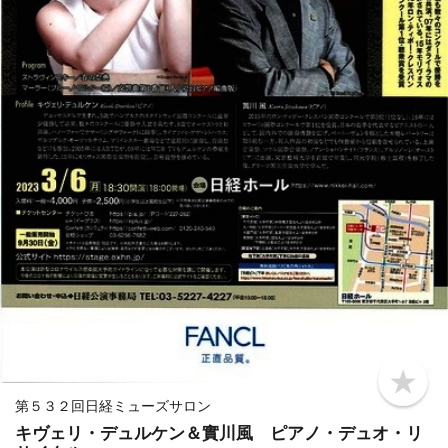
b
o
第５３２回日経ミューズサロン
o
キヴェリ・デュルケン＆實川風 ピアノ・デュオ・リ
k