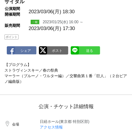
m
サイタル
a
公演期間
r
2023/03/06(月)
18:30
k
開催期間
2023/01/25(水) 16:00 ～
販売期間
2023/03/06(月) 17:30
ポイント
【プログラム】
ストラヴィンスキー／春の祭典
マーラー（ブルーノ・ワルター編）／交響曲第１番「巨人」（２台ピア
ノ編曲版）
公演・チケット詳細情報
日経ホール(東京都 特別区部)
会場
アクセス情報