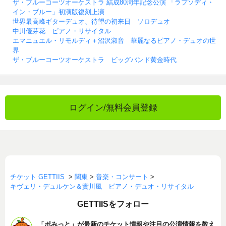
ザ・ブルーコーツオーケストラ 結成80周年記念公演 「ラプソディ・
イン・ブルー」初演版復刻上演
世界最高峰ギターデュオ、待望の初来日 ソロデュオ
中川優芽花 ピアノ・リサイタル
エマニュエル・リモルディ＋沼沢淑音 華麗なるピアノ・デュオの世
界
ザ・ブルーコーツオーケストラ ビッグバンド黄金時代
ログイン/無料会員登録
チケット GETTIIS
>
関東
>
音楽・コンサート
>
キヴェリ・デュルケン＆實川風 ピアノ・デュオ・リサイタル
GETTIISをフォロー
「ポみっと」が最新のチケット情報や注目の公演情報を教え