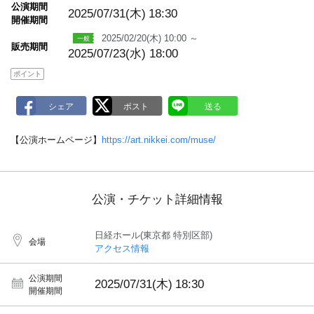
m
公演期間
a
2025/07/31(木)
18:30
開催期間
r
k
2025/02/20(木) 10:00 ～
販売期間
2025/07/23(水) 18:00
ポイント
【公演ホームページ】
https://art.nikkei.com/muse/
公演・チケット詳細情報
日経ホール(東京都 特別区部)
会場
アクセス情報
公演期間
2025/07/31(木)
18:30
開催期間