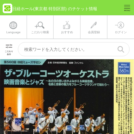
日経ホール(東京都 特別区部) のチケット情報
Language
こだわり検索
おすすめ
会員登録
ログイン
こだわり
条件