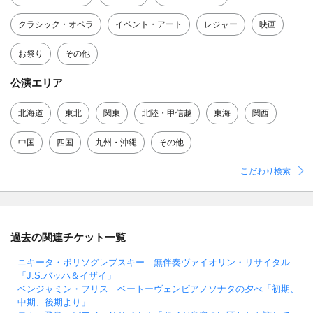
クラシック・オペラ
イベント・アート
レジャー
映画
お祭り
その他
公演エリア
北海道
東北
関東
北陸・甲信越
東海
関西
中国
四国
九州・沖縄
その他
こだわり検索
過去の関連チケット一覧
ニキータ・ボリソグレブスキー 無伴奏ヴァイオリン・リサイタル
「J.S.バッハ＆イザイ」
ベンジャミン・フリス ベートーヴェンピアノソナタの夕べ「初期、
中期、後期より」