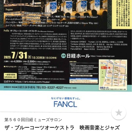
b
o
第５６０回日経ミューズサロン
o
ザ・ブルーコーツオーケストラ 映画音楽とジャズ
k