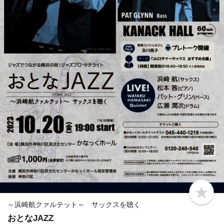
b
o
～浜崎航クァルテット～ サックスを聴く
o
おとなJAZZ
k