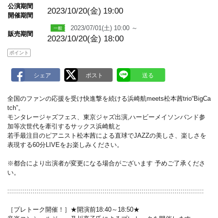
m
公演期間
a
2023/10/20(金)
19:00
開催期間
r
k
2023/07/01(土) 10:00 ～
販売期間
2023/10/20(金) 18:00
ポイント
全国のファンの応援を受け快進撃を続ける浜崎航meets松本茜trio“BigCa
tch”。
モンタレージャズフェス、東京ジャズ出演,ハービーメイソンバンド参
加等次世代を牽引するサックス浜崎航と
若手最注目のピアニスト松本茜による直球でJAZZの美しさ、楽しさを
表現する60分LIVEをお楽しみください。
※都合により出演者が変更になる場合がございます 予めご了承くださ
い。
:::::::::::::::::::::::::::::::::::::::::::::::::::::::::::::::::::::::::::::::::::::::::::::::::::::
［プレトーク開催！］★開演前18:40～18:50★