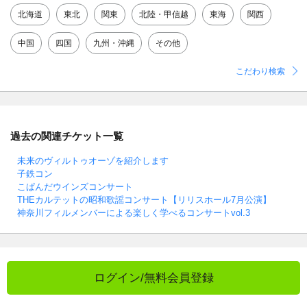
北海道
東北
関東
北陸・甲信越
東海
関西
中国
四国
九州・沖縄
その他
こだわり検索
過去の関連チケット一覧
未来のヴィルトゥオーゾを紹介します
子鉄コン
こぱんだウインズコンサート
THEカルテットの昭和歌謡コンサート【リリスホール7月公演】
神奈川フィルメンバーによる楽しく学べるコンサートvol.3
ログイン/無料会員登録