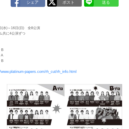
(水)～16日(日) 全8公演
ム共に4公演ずつ
 B
 A
 B
//www.platinum-papers.com/rh_cut/rh_info.html