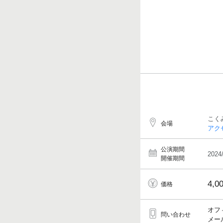
こく
会場
アク
公演期間
2024
開催期間
4,0
価格
オフ
問い合わせ
メール