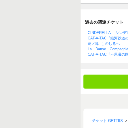
過去の関連チケット一
CINDERELLA -シンデ
CAT-A-TAC『銀河
嗣ノ導 -しのしるべ-
La Danse Compagnie 
CAT-A-TAC『不思
チケット GETTIIS