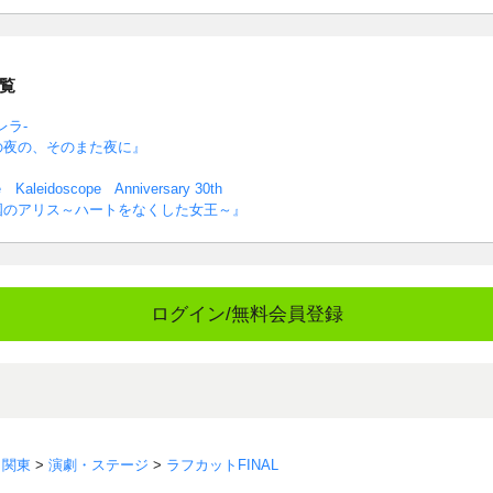
覧
レラ-
鉄道の夜の、そのまた夜に』
Kaleidoscope Anniversary 30th
議の国のアリス～ハートをなくした女王～』
ログイン/無料会員登録
>
関東
>
演劇・ステージ
>
ラフカットFINAL