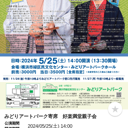
b
o
みどりアートパーク寄席 好楽満堂親子会
o
公演期間
k
2024/05/25(土)
14:00