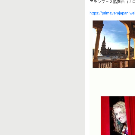
アランフェス協奏曲（J.
https://primaverajapan.we