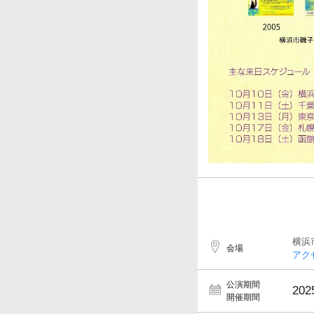
横浜
会場
アク
公演期間
202
開催期間