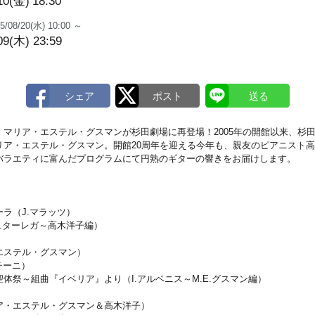
10(金)
18:30
5/08/20(水) 10:00 ～
09(木) 23:59
マリア・エステル・グスマンが杉田劇場に再登場！2005年の開館以来、杉
リア・エステル・グスマン。開館20周年を迎える今年も、親友のピアニスト
バラエティに富んだプログラムにて円熟のギターの響きをお届けします。
ラ（J.マラッツ）
.ターレガ～高木洋子編）
エステル・グスマン）
チーニ）
体祭～組曲『イベリア』より（I.アルベニス～M.E.グスマン編）
ア・エステル・グスマン＆高木洋子）