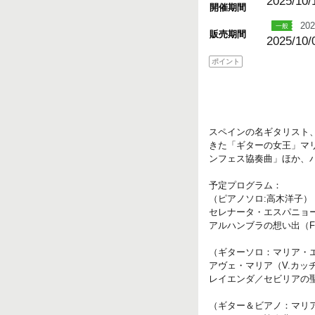
2025/10/
開催期間
202
販売期間
2025/10/
ポイント
スペインの名ギタリスト、
きた「ギターの女王」マ
ンフェス協奏曲」ほか、
予定プログラム：
（ピアノソロ:高木洋子）
セレナータ・エスパニョー
アルハンブラの想い出（F
（ギターソロ：マリア・
アヴェ・マリア（V.カッ
レイエンダ／セビリアの聖
（ギター＆ビアノ：マリ