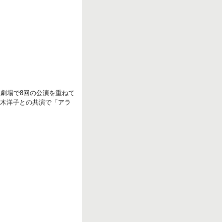
r
k
田劇場で8回の公演を重ねて
高木洋子との共演で「アラ