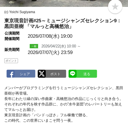
b
(c) Yoichi Sugiyama
o
o
東京現音計画#25～ミュージシャンズセレクション9：
k
黒田亜樹 「マルっと高橋悠治」
m
a
公演期間
r
2026/07/08(水)
19:00
開催期間
k
2026/04/22(水) 10:00 ～
販売期間
2026/07/07(火) 23:59
ポイント
メンバーがプログラミングを行うミュージシャンズセレクション、黒田
亜樹が再登場。
長年にわたり縁の深い作曲家・高橋悠治の作品にじっくりと向き合う。
それぞれの年代を映す作品群に、かの”水牛楽団"のレパートリーも加え
てマルっとお届け。
東京現音計画の「バンドっぽさ」フル稼働で贈る、
この時代、この世界にいまこそ問う一夜。