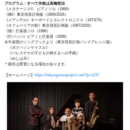
プログラム：すべて作曲は高橋悠治
《メタテーシスI》 ピアノソロ（1968）
《橋I》東京現音計画版（1969/2026）
《メアンデル》キーボードとエレクトロニクス（1973/76）
《オフェーリアの歌》東京現音計画版（1987/2026）
《狼》打楽器ソロ（1988）
《打バッハ》ピアノと打楽器（2008）
水牛楽団のソングブックより（東京現音計画バンドアレンジ版）
《ボクハソンケイスル》
《パレスチナの子どもの神さまへの手紙》
《めしは天》
＊曲目は変更になる場合があります。
【ホームページ】
https://tokyogenonproject.net/?p=1237