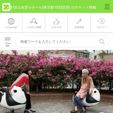
杉並公会堂小ホール(東京都 特別区部) のチケット情報
Language
こだわり検索
おすすめ
会員登録
ログイン
こだわり
条件