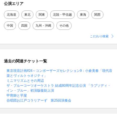
公演エリア
北海道
東北
関東
北陸・甲信越
東海
関西
中国
四国
九州・沖縄
その他
こだわり検索
過去の関連チケット一覧
東京現音計画#24～コンポーザーズセレクション9：小倉美春「現代音
楽とヴィルトゥオジティ」
ミニマリズムとその周辺
ザ・ブルーコーツオーケストラ 結成80周年記念公演 「ラプソディ・
イン・ブルー」初演版復刻上演
甲冑師と芋屋
合唱団お江戸コラリアーず 第25回演奏会