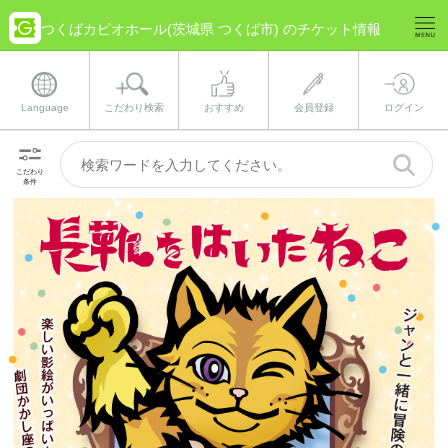
つくばカピオホール(茨城県 つくば市) のチケット情報
Language
こだわり検索
おすすめ
会員登録
ログイン
こだわり
条件