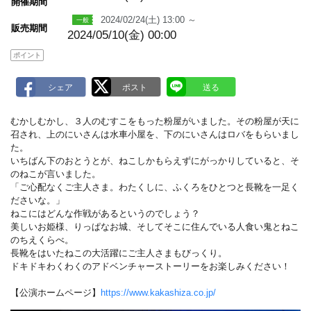
m
開催期間
a
2024/02/24(土) 13:00 ～
r
販売期間
k
2024/05/10(金) 00:00
ポイント
むかしむかし、３人のむすこをもった粉屋がいました。その粉屋が天に
召され、上のにいさんは水車小屋を、下のにいさんはロバをもらいまし
た。
いちばん下のおとうとが、ねこしかもらえずにがっかりしていると、そ
のねこが言いました。
「ご心配なくご主人さま。わたくしに、ふくろをひとつと長靴を一足く
ださいな。」
ねこにはどんな作戦があるというのでしょう？
美しいお姫様、りっぱなお城、そしてそこに住んでいる人食い鬼とねこ
のちえくらべ。
長靴をはいたねこの大活躍にご主人さまもびっくり。
ドキドキわくわくのアドベンチャーストーリーをお楽しみください！
【公演ホームページ】
https://www.kakashiza.co.jp/