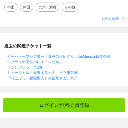
中国
四国
九州・沖縄
その他
こだわり検索
過去の関連チケット一覧
イーハトーブシアター「真昼の星めぐり」theMusical日立公演
ウクライナ国立バレエ「ジゼル」
「シンデレラ」全2幕
ミュージカル「青春するべ！」日立市公演
『花こぶし 親鸞聖人と恵信尼さま』水戸
ログイン/無料会員登録