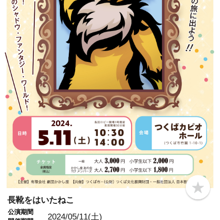
b
o
長靴をはいたねこ
o
公演期間
k
2024/05/11(土)