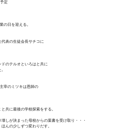
ク予定
卒業の日を迎える。
生代表の生徒会長サチコに
ンドのテルオといろはと共に
た。
団主宰のミツキは恩師の
ミと共に最後の学校探索をする。
り壊しが決まった母校からの葉書を受け取り・・・
、ほんの少しずつ変わりだす。